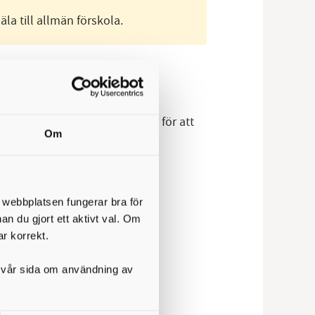
la till allmän förskola.
nsökan utifrån dessa tidsramar för att
Om
t webbplatsen fungerar bra för
nan du gjort ett aktivt val. Om
t i september.
ar korrekt.
på vår sida om användning av