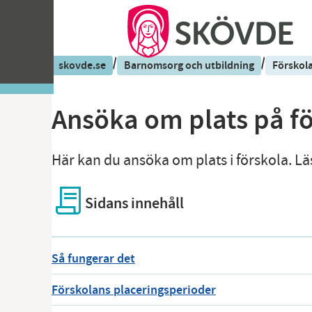
/
/
skovde.se
Barnomsorg och utbildning
Förskol
Ansöka om plats på f
Här kan du ansöka om plats i förskola. L
Sidans innehåll
Så fungerar det
Förskolans placeringsperioder