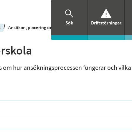
Sök
Driftstörningar
/
/
a
Ansökan, placering och uppsägning
Ansöka om plats på fö
örskola
äs om hur ansökningsprocessen fungerar och vilka 