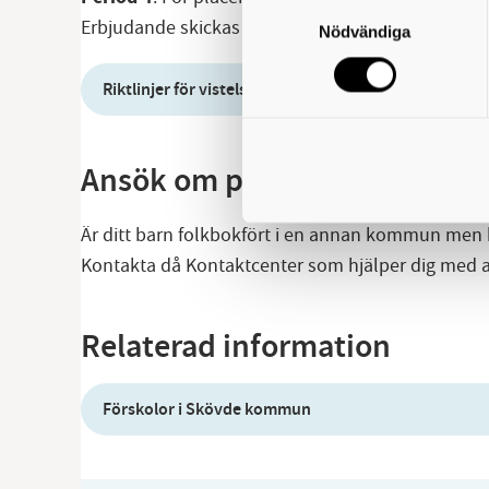
Samtyckesval
Erbjudande skickas ut i februari.
Nödvändiga
Riktlinjer för vistelsetid i förskola och fritidshem
Ansök om plats för barn fr
Är ditt barn folkbokfört i en annan kommun men be
Kontakta då Kontaktcenter som hjälper dig med 
Relaterad information
Förskolor i Skövde kommun