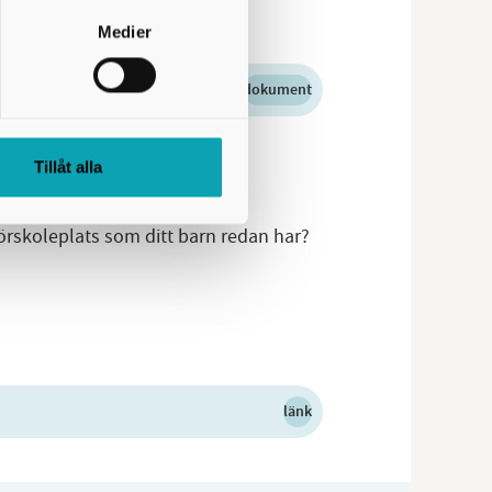
Medier
dokument
Tillåt alla
förskoleplats som ditt barn redan har?
länk