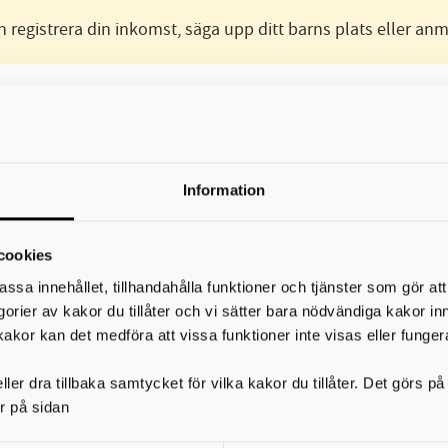
egistrera din inkomst, säga upp ditt barns plats eller anmä
er
 och du behöver ansöka senast ett visst datum. Planera din a
Information
eriod du önskar.
senast den 15 april.
 du ansöka
cookies
assa innehållet, tillhandahålla funktioner och tjänster som gör at
egorier av kakor du tillåter och vi sätter bara nödvändiga kakor in
15 augusti
r ska du ansöka senast den
. Erbjudande skickas u
kakor kan det medföra att vissa funktioner inte visas eller funger
15 oktober.
u ansöka senast den
ler dra tillbaka samtycket för vilka kakor du tillåter. Det görs 
r på sidan
15 januari.
söka senast den