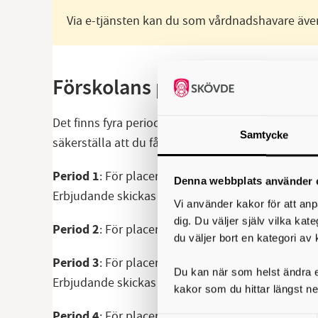
Via e-tjänsten kan du som vårdnadshavare även r
Förskolans placeringsperiod
Det finns fyra perioder för placering i förskolan,
Samtycke
säkerställa att du får en plats för ditt barn den p
Period 1
: För placering i augusti till oktober ska
Denna webbplats använder 
Erbjudande skickas ut i maj eller juni.
Vi använder kakor för att anp
dig. Du väljer själv vilka kat
Period 2
: För placering i november till decembe
du väljer bort en kategori av 
Period 3
: För placering i januari till mars ska d
Du kan när som helst ändra el
Erbjudande skickas ut i oktober eller november.
kakor som du hittar längst ne
Period 4
: För placering i april till juni ska du an