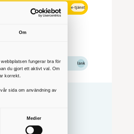
e-tjänst
Om
t webbplatsen fungerar bra för
länk
nan du gjort ett aktivt val. Om
ar korrekt.
på vår sida om användning av
Medier