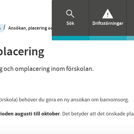
Sök
Driftstörningar
/
/
a
Ansökan, placering och uppsägning
Överflyttning och omp
placering
ng och omplacering inom förskolan.
av förskola) behöver du göra en ny ansökan om barnomsorg.
ioden augusti till oktober
. Det betyder att det önskade p