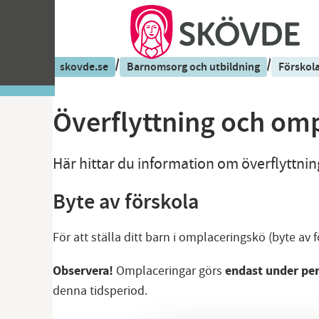
/
/
skovde.se
Barnomsorg och utbildning
Förskol
Överflyttning och om
Här hittar du information om överflyttni
Byte av förskola
För att ställa ditt barn i omplaceringskö (byte 
Observera!
endast under per
Omplaceringar görs
denna tidsperiod.