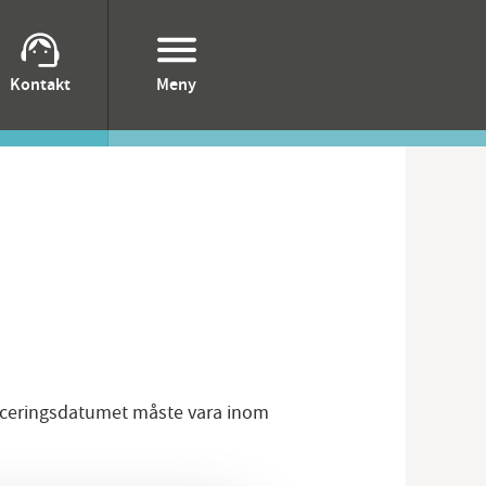
Kontakt
Meny
lacering
laceringsdatumet måste vara inom