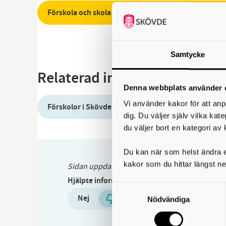
Förskola och skola - Ansök, ändra eller avsluta
Samtycke
Relaterad information
Denna webbplats använder 
Vi använder kakor för att anp
Förskolor i Skövde kommun
dig. Du väljer själv vilka kat
du väljer bort en kategori av 
Du kan när som helst ändra el
kakor som du hittar längst ne
Sidan uppdaterades:
5 maj 2026
Hjälpte informationen på den här sidan dig?
Samtyckesval
Nej
Ja
Nödvändiga