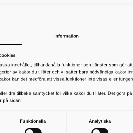
Information
direkt till respektive försko
ristående förskolorna gör du det
cookies
er för alla de fristående förskolorna, kontaktar du den verks
assa innehållet, tillhandahålla funktioner och tjänster som gör at
egorier av kakor du tillåter och vi sätter bara nödvändiga kakor in
kakor kan det medföra att vissa funktioner inte visas eller funger
ler dra tillbaka samtycket för vilka kakor du tillåter. Det görs 
ler pedagogisk omsorg
r på sidan
agogisk omsorg behöver du först ansöka om godkännande. De
Funktionella
Analytiska
samhet i Skövde kommun.