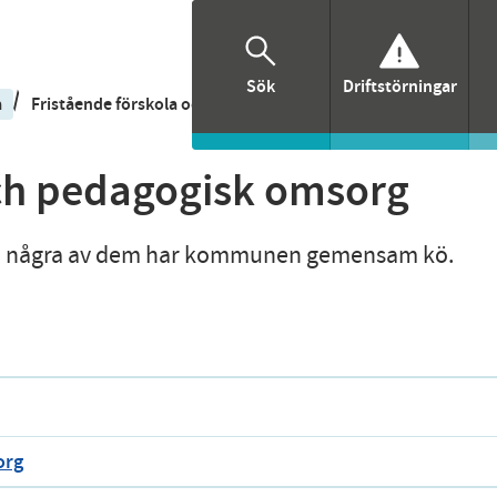
Sök
Driftstörningar
/
a
Fristående förskola och pedagogisk omsorg
och pedagogisk omsorg
 Till några av dem har kommunen gemensam kö.
org