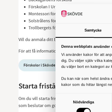
Förskolan I Ur och Skur Tuvan
Montessori förskola
Solstrålens förskola, Frälsningsarmén
Trollbergets förskola
Samtycke
Vill du anmäla ditt barn till någon av de övriga f
Denna webbplats använder 
För att få information, samt vilka regler som gäll
Vi använder kakor för att anp
dig. Du väljer själv vilka kat
Förskolor i Skövde kommun
du väljer bort en kategori av 
Du kan när som helst ändra el
Starta fristående förskola el
kakor som du hittar längst ne
Samtyckesval
Om du vill starta fristående förskola eller ped
Nödvändiga
som beslutar om godkännande att bedriva verk