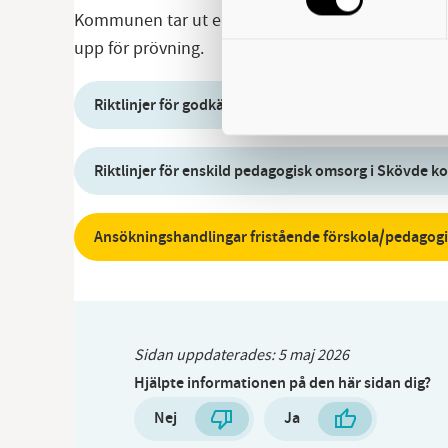
Kommunen tar ut en avgift för ansökningar. När an
upp för prövning.
Riktlinjer för godkännande, bidrag och tillsyn avsee
Riktlinjer för enskild pedagogisk omsorg i Skövde
Ansökningshandlingar fristående förskola/pedagog
Sidan uppdaterades:
5 maj 2026
Hjälpte informationen på den här sidan dig?
Nej
Ja