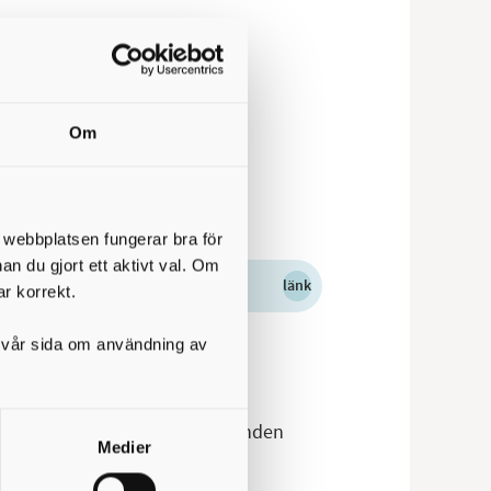
Om
la
.
amheten direkt.
t webbplatsen fungerar bra för
nan du gjort ett aktivt val. Om
länk
ar korrekt.
på vår sida om användning av
t är barn- och utbildningsnämnden
Medier