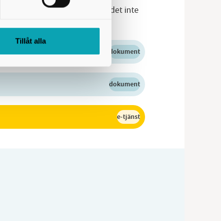
avgiften inte betalas tas ärendet inte
Tillåt alla
dokument
dokument
e-tjänst