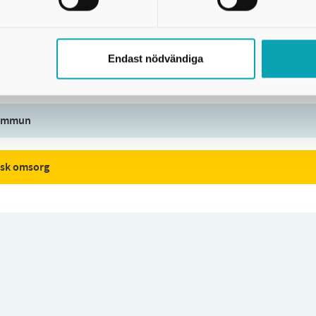
sökan lämnats in skickas instruktioner för inbetalning. Om 
Endast nödvändiga
nde fristående förskola
 kommun
isk omsorg