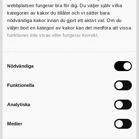
Malott Tropp Andersson
webbplatsen fungerar bra för dig. Du väljer själv vilka
malott.tropp.andersson@skovde.se
kategorier av kakor du tillåter och vi sätter bara
0500-49 78 69
nödvändiga kakor innan du gjort ett aktivt val. Om du
väljer bort en kategori av kakor kan det medföra att vissa
Administratör (vik.)
funktioner inte visas eller fungerar korrekt.
Madeleine Laage
Du kan när som helst ändra eller dra tillbaka samtycket
madeleine.laage@skovde.se
för vilka kakor du tillåter. Det görs på vår sida om
Samtyckesval
0500-49 78 50
användning av kakor som du hittar längst ner på sidan
Nödvändiga
Skolsköterska
0500-49 38 62
Funktionella
Fritidshem
Analytiska
Orion
0500-49 78 68
Medier
Cassiopeja