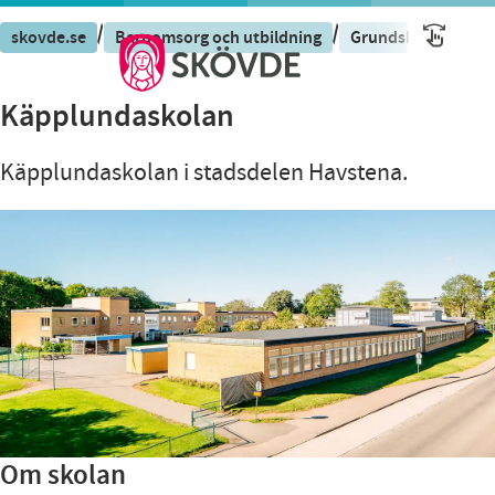
/
/
skovde.se
Barnomsorg och utbildning
Grundskola och fri
Käpplundaskolan
Käpplundaskolan i stadsdelen Havstena.
Om skolan