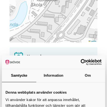
Leaflet
Kontakt
Rektor
Henrik Rydberg
Samtycke
Information
Om
henrik.rydberg@skovde.se
0500-49 77 88
Denna webbplats använder cookies
Vi använder kakor för att anpassa innehållet,
Biträdande rektor
tillhandahålla funktioner och tjänster som gör att