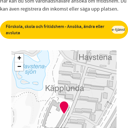
Här kan du som vårdnadshavare ansöka om fritidshem. Du
kan även registrera din inkomst eller säga upp platsen.
Förskola, skola och fritidshem - Ansöka, ändra eller
e-tjänst
avsluta
+
−