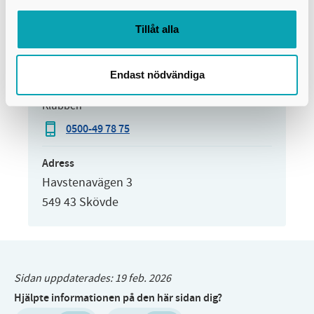
0500-49 78 71
Tillåt alla
Pegasus
0500-49 78 74
Endast nödvändiga
Klubben
0500-49 78 75
Adress
Havstenavägen 3
549 43 Skövde
Sidan uppdaterades:
19 feb. 2026
Hjälpte informationen på den här sidan dig?