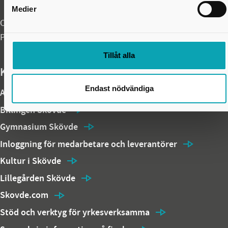
Medier
Organisationsnummer: 212000-1710
PEPPOL ID: 0007:2120001710
Tillåt alla
Kommunens webbplatser och temasidor
Endast nödvändiga
Arena Skövde
Billingen Skövde
Gymnasium Skövde
Inloggning för medarbetare och leverantörer
Kultur i Skövde
Lillegården Skövde
Skovde.com
Stöd och verktyg för yrkesverksamma