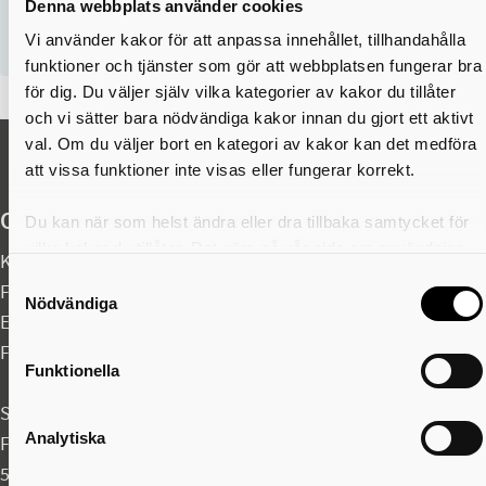
Denna webbplats använder cookies
Läs om regler, bokning och hur resorna fungerar.
Vi använder kakor för att anpassa innehållet, tillhandahålla
funktioner och tjänster som gör att webbplatsen fungerar bra
för dig. Du väljer själv vilka kategorier av kakor du tillåter
och vi sätter bara nödvändiga kakor innan du gjort ett aktivt
val. Om du väljer bort en kategori av kakor kan det medföra
att vissa funktioner inte visas eller fungerar korrekt.
Organisationsuppgifter
Du kan när som helst ändra eller dra tillbaka samtycket för
vilka kakor du tillåter. Det görs på vår sida om användning
Kontaktcenter:
0500-49 80 00
av kakor som du hittar längst ner på sidan
Samtyckesval
Felanmälan akuta fel dygnet runt:
0500-49 97 00
Nödvändiga
E-post:
skovdekommun@skovde.se
Fax: 0500-41 49 60
Funktionella
Skövde kommun
Analytiska
Fredsgatan 4
541 83 Skövde