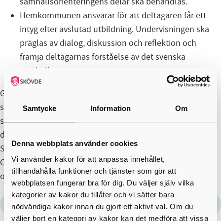
samhällsorienteringens delar ska behandlas.
Hemkommunen ansvarar för att deltagaren får ett
intyg efter avslutad utbildning. Undervisningen ska
präglas av dialog, diskussion och reflektion och
främja deltagarnas förståelse av det svenska
samhället.
Genom en utbildning på Vuxenutbildning Skövde har
samhällskommunikatörer utbildats både inom ledarskap,
Samtycke
Information
Om
samhällskunskap och flexibla lösningar så som fjärr- och
distansundervisning samt digitala verktyg.
Denna webbplats använder cookies
Samhällskommunikatörerna använder sig av materialet
Vi använder kakor för att anpassa innehållet,
Om Sverige, vilket stämmer väl överens med förordningen
tillhandahålla funktioner och tjänster som gör att
om samhällsorientering.
webbplatsen fungerar bra för dig. Du väljer själv vilka
kategorier av kakor du tillåter och vi sätter bara
Förordning (2010:1138) om samhällsorientering
extern länk
nödvändiga kakor innan du gjort ett aktivt val. Om du
väljer bort en kategori av kakor kan det medföra att vissa