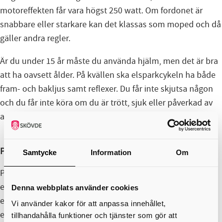
motoreffekten får vara högst 250 watt. Om fordonet är
snabbare eller starkare kan det klassas som moped och då
gäller andra regler.
Är du under 15 år måste du använda hjälm, men det är bra
att ha oavsett ålder. På kvällen ska elsparkcykeln ha både
fram- och bakljus samt reflexer. Du får inte skjutsa någon
och du får inte köra om du är trött, sjuk eller påverkad av
alkohol.
Parkera rätt för allas säkerhet
Samtycke
Information
Om
Parkera på anvisade platser. Du får inte lämna
elsparkcykeln på gångbanor, cykelbanor eller trottoarer
Denna webbplats använder cookies
eftersom de kan vara i vägen för fotgängare, barnvagnar
Vi använder kakor för att anpassa innehållet,
eller personer med funktionsvariationer.
tillhandahålla funktioner och tjänster som gör att