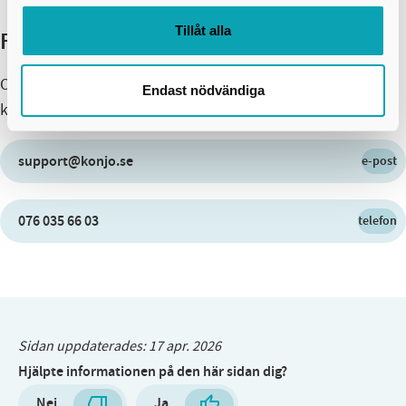
Tillåt alla
Felanmälan och kontakt
Om du har synpunkter eller vill göra en felanmälan kan du
Endast nödvändiga
kontakta uthyrningsföretaget direkt:
support@konjo.se
e-post
076 035 66 03
telefon
Sidan uppdaterades:
17 apr. 2026
Hjälpte informationen på den här sidan dig?
Nej
Ja