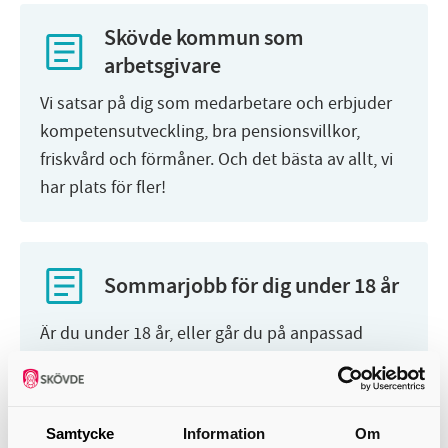
Skövde kommun som
arbetsgivare
Vi satsar på dig som medarbetare och erbjuder
kompetensutveckling, bra pensionsvillkor,
friskvård och förmåner. Och det bästa av allt, vi
har plats för fler!
Sommarjobb för dig under 18 år
Är du under 18 år, eller går du på anpassad
gymnasieskola? Här kan du läsa om de
sommarjobb (sommarpraktik) du kan få hos oss.
Ansökan är stängd för detta år men öppnar i
Samtycke
Information
Om
februari...