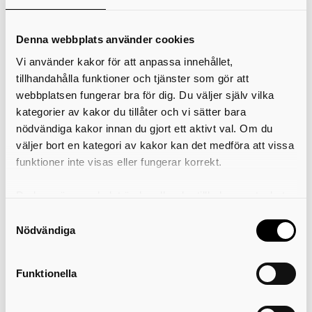
Denna webbplats använder cookies
Vi använder kakor för att anpassa innehållet,
Sommarjobb för dig över 18 år
tillhandahålla funktioner och tjänster som gör att
webbplatsen fungerar bra för dig. Du väljer själv vilka
Vill du göra skillnad, på riktigt? Varje sommar
kategorier av kakor du tillåter och vi sätter bara
behöver vi flera hundra sommarvikarier. Här
nödvändiga kakor innan du gjort ett aktivt val. Om du
finns spännande och viktiga sommarjobb inom
väljer bort en kategori av kakor kan det medföra att vissa
många områden. Välkommen till oss i sommar!
funktioner inte visas eller fungerar korrekt.
Du kan när som helst ändra eller dra tillbaka samtycket
för vilka kakor du tillåter. Det görs på vår sida om
Samtyckesval
Våra medarbetare berättar
användning av kakor som du hittar längst ner på sidan
Nödvändiga
Hos oss arbetar 5500 medarbetare och alla är
Funktionella
lika viktiga. Här får du lära känna några av våra
medarbetare och vem vet, någon av dem kanske