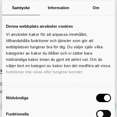
missbruksvård
Samtycke
Information
Om
Boendestödjare
Undersköterska (för dig som är eller studerar till
undersköterska)
Denna webbplats använder cookies
Det finns också möjligheter för dig som studerar
Vi använder kakor för att anpassa innehållet,
kognitiv neurovetenskap, socialpedagogik eller
tillhandahålla funktioner och tjänster som gör att
liknande beteendevetenskapliga utbildningar att
webbplatsen fungerar bra för dig. Du väljer själv vilka
jobba extra inom våra verksamheter.
kategorier av kakor du tillåter och vi sätter bara
nödvändiga kakor innan du gjort ett aktivt val. Om du
väljer bort en kategori av kakor kan det medföra att vissa
Så här anmäler du ditt intresse
funktioner inte visas eller fungerar korrekt.
Skicka in din ansökan till oss. Berätta vilka arbetsuppgifter
Du kan när som helst ändra eller dra tillbaka samtycket
du är intresserad av och vilken erfarenhet du har.
för vilka kakor du tillåter. Det görs på vår sida om
Samtyckesval
användning av kakor som du hittar längst ner på sidan
Nödvändiga
socialnamnden@skovde.se
e-post
Funktionella