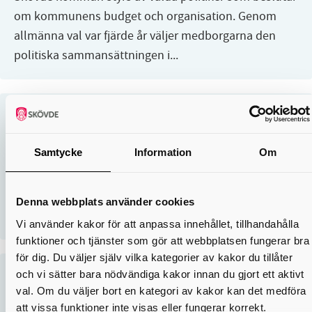
om kommunens budget och organisation. Genom
allmänna val var fjärde år väljer medborgarna den
politiska sammansättningen i...
Regelverk och styrande dokument
Samtycke
Information
Om
Som förtroendevald i Skövde kommun behöver du
känna till de lagar, regler och styrande dokument
som ligger till grund för kommunens verksamhet. Här
Denna webbplats använder cookies
hittar du information om...
Vi använder kakor för att anpassa innehållet, tillhandahålla
funktioner och tjänster som gör att webbplatsen fungerar bra
för dig. Du väljer själv vilka kategorier av kakor du tillåter
Sammanträden, protokoll och
och vi sätter bara nödvändiga kakor innan du gjort ett aktivt
val. Om du väljer bort en kategori av kakor kan det medföra
handlingar
att vissa funktioner inte visas eller fungerar korrekt.