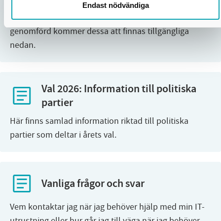
Under mandatperioden genomförs utbildningar för
Endast nödvändiga
alla förtroendevalda. Allt eftersom en utbildning är
genomförd kommer dessa att finnas tillgängliga
nedan.
Val 2026: Information till politiska
partier
Här finns samlad information riktad till politiska
partier som deltar i årets val.
Vanliga frågor och svar
Vem kontaktar jag när jag behöver hjälp med min IT-
utrustning eller hur går jag till väga när jag behöver