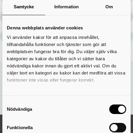
Samtycke
Information
Om
Västerhuset AB
extern länk
Denna webbplats använder cookies
Willhem AB
extern länk
Vi använder kakor för att anpassa innehållet,
tillhandahålla funktioner och tjänster som gör att
webbplatsen fungerar bra för dig. Du väljer själv vilka
kategorier av kakor du tillåter och vi sätter bara
nödvändiga kakor innan du gjort ett aktivt val. Om du
väljer bort en kategori av kakor kan det medföra att vissa
Sidan uppdaterades:
25 sep. 2025
funktioner inte visas eller fungerar korrekt.
Hjälpte informationen på den här sidan dig?
Du kan när som helst ändra eller dra tillbaka samtycket
Nej
Ja
för vilka kakor du tillåter. Det görs på vår sida om
Samtyckesval
användning av kakor som du hittar längst ner på sidan
Nödvändiga
Funktionella