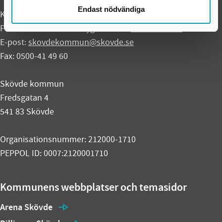
Endast nödvändiga
Kontaktcenter:
0500-49 80 00
Felanmälan akuta fel dygnet runt:
0500-49 97 00
E-post:
skovdekommun@skovde.se
Fax: 0500-41 49 60
Skövde kommun
Fredsgatan 4
541 83 Skövde
Organisationsnummer: 212000-1710
PEPPOL ID: 0007:2120001710
Kommunens webbplatser och temasidor
Arena Skövde