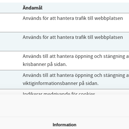
Ändamål
Används för att hantera trafik till webbplatsen
Används för att hantera trafik till webbplatsen
Används till att hantera öppning och stängning a
krisbanner på sidan.
Används till att hantera öppning och stängning a
viktiginformationsbanner på sidan.
Indikerar medgivande för cookies.
Används för att visa innehåll för rätt
besökargrupper
Används för att tillhandahålla en chattbox där
Information