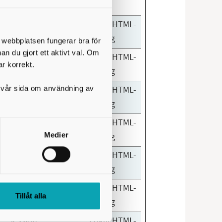
Session
Lokal HTML-
lagring
t webbplatsen fungerar bra för
nan du gjort ett aktivt val. Om
Session
Lokal HTML-
ar korrekt.
lagring
på vår sida om användning av
Session
Lokal HTML-
lagring
Session
Lokal HTML-
Medier
lagring
Session
Lokal HTML-
lagring
Session
Lokal HTML-
Tillåt alla
lagring
Session
Lokal HTML-