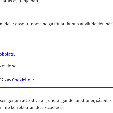
ättas av tredje part.
t om de är absolut nödvändiga för att kunna använda den hä
ebbplats
.
skovde.se
026 av
Cookiebot
:
en genom att aktivera grundläggande funktioner, såsom sid
inte korrekt utan dessa cookies.