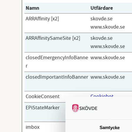
Namn
Utfärdare
ARRAffinity [x2]
skovde.se
www.skovde.se
ARRAffinitySameSite [x2]
skovde.se
www.skovde.se
closedEmergencyInfoBanne
www.skovde.se
r
closedImportantInfoBanner
www.skovde.se
CookieConsent
Cookiebot
EPiStateMarker
www.skovde.se
imbox
Imbox
Samtycke