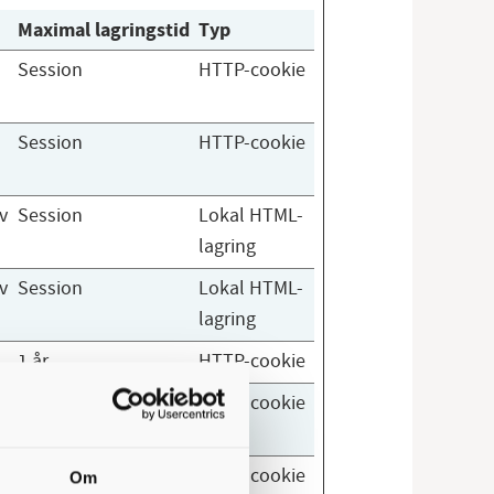
Maximal lagringstid
Typ
Session
HTTP-cookie
Session
HTTP-cookie
v
Session
Lokal HTML-
lagring
v
Session
Lokal HTML-
lagring
1 år
HTTP-cookie
Session
HTTP-cookie
30 dagar
HTTP-cookie
Om