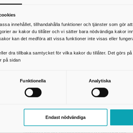
socialtjänsten kan ta emot frågor och ärenden.
Används för att tillhandahålla en chattbox där
cookies
socialtjänsten kan ta emot frågor och ärenden.
assa innehållet, tillhandahålla funktioner och tjänster som gör at
egorier av kakor du tillåter och vi sätter bara nödvändiga kakor in
Används för att tillhandahålla en chattbox där
kakor kan det medföra att vissa funktioner inte visas eller funger
socialtjänsten kan ta emot frågor och ärenden.
ler dra tillbaka samtycket för vilka kakor du tillåter. Det görs 
Används för att tillhandahålla en chattbox där
r på sidan
socialtjänsten kan ta emot frågor och ärenden.
Används för att tillhandahålla en chattbox där
Funktionella
Analytiska
socialtjänsten kan ta emot frågor och ärenden.
Används för att tillhandahålla en chattbox där
socialtjänsten kan ta emot frågor och ärenden.
Används för att tillhandahålla en chattbox där
Endast nödvändiga
socialtjänsten kan ta emot frågor och ärenden.
Används för att tillhandahålla en chattbox där