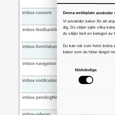
imbox-consent
Imbox
Denna webbplats använder 
Vi använder kakor för att anp
dig. Du väljer själv vilka kat
imbox-feedbackVotes
Imbox
du väljer bort en kategori av 
Du kan när som helst ändra el
imbox-formValues
Imbox
kakor som du hittar längst ne
imbox-navigation
Imbox
Samtyckesval
Nödvändiga
imbox-notification
Imbox
imbox-pendingMessages
Imbox
imbox-referrer
Imbox