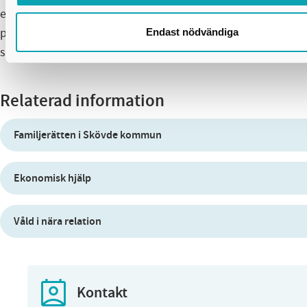
en trygg och god uppväxtmiljö för barnen i Skövde. Genom 
parrelationen tidigt hjälper vi föräldrar att bättre hantera 
Endast nödvändiga
som kan uppstå i föräldraskapet.
Relaterad information
Familjerätten i Skövde kommun
Ekonomisk hjälp
Våld i nära relation
Kontakt