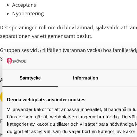
Acceptans
Nyorientering
Det spelar ingen roll om du blev lämnad, själv valde att lä
separationen var ett gemensamt beslut.
Gruppen ses vid 5 tillfällen (varannan vecka) hos familjeråd
Skövde som ligger på Staketgatan 14 (SLA-huset).
Samtycke
Information
Anmälan
Grupp för nyseparerade
Denna webbplats använder cookies
Vi använder kakor för att anpassa innehållet, tillhandahålla f
tjänster som gör att webbplatsen fungerar bra för dig. Du välje
Frågor och information
kategorier av kakor du tillåter och vi sätter bara nödvändiga
du gjort ett aktivt val. Om du väljer bort en kategori av kakor
Har du frågor eller vill ha mer information så ring till oss el