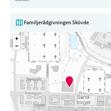
Familjerådgivningen Skövde
+
−