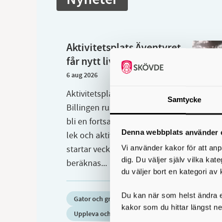
Aktivitetsplats Äventyret
får nytt liv
6 aug 2026
Aktivitetsplats Äventyret på
Samtycke
Billingen rustas nu upp för att
bli en fortsatt trygg plats för
Denna webbplats använder 
lek och aktivitet. Arbetet
Vi använder kakor för att anp
startar vecka 32 och
dig. Du väljer själv vilka kat
beräknas...
du väljer bort en kategori av 
Du kan när som helst ändra el
Gator och grönområden
kakor som du hittar längst ne
Uppleva och göra