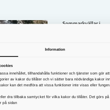
Sommarkvällar i
Helensparken
28 juli 2026
Ta med picknickfilten och
Information
dig ner i Helensparken i
augusti – varje tisdagkväl
cookies
bjuds det på kostnadsfria
assa innehållet, tillhandahålla funktioner och tjänster som gör at
konserter mitt i Skövde!
egorier av kakor du tillåter och vi sätter bara nödvändiga kakor in
kakor kan det medföra att vissa funktioner inte visas eller funger
Uppleva och göra
ler dra tillbaka samtycket för vilka kakor du tillåter. Det görs 
r på sidan