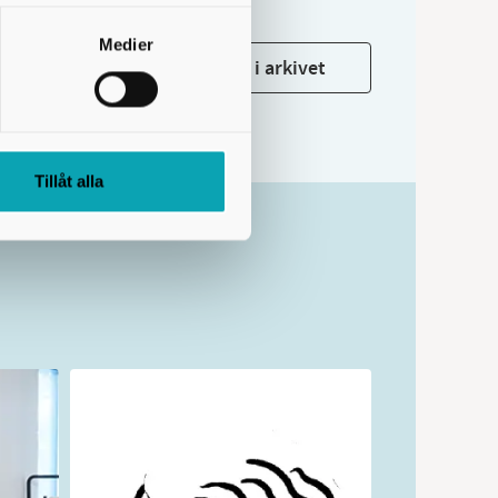
Medier
Visa alla nyheter i arkivet
Tillåt alla