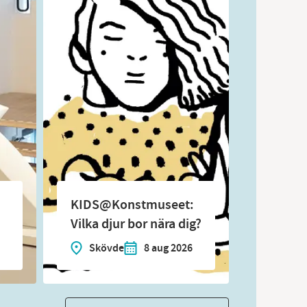
KIDS@Konstmuseet:
Vilka djur bor nära dig?
Skövde
8 aug 2026