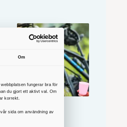
 slå
Om
l
t webbplatsen fungerar bra för
nan du gjort ett aktivt val. Om
ar korrekt.
på vår sida om användning av