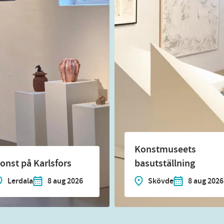
Konstmuseets
onst på Karlsfors
basutställning
Lerdala
8 aug 2026
Skövde
8 aug 2026