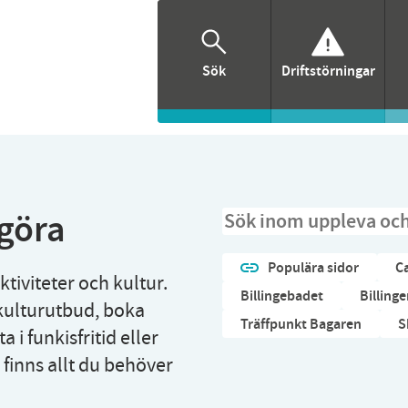
Sök
Driftstörningar
göra
Sidsök
Populära sidor
C
ktiviteter och kultur.
Billingebadet
Billing
 kulturutbud, boka
Träffpunkt Bagaren
S
a i funkisfritid eller
 finns allt du behöver