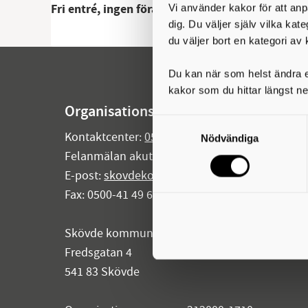
Fri entré, ingen föranmälan
Vi använder kakor för att anp
dig. Du väljer själv vilka kat
du väljer bort en kategori av 
Du kan när som helst ändra el
kakor som du hittar längst ne
Organisationsuppgifter
Samtyckesval
Kontaktcenter:
0500-49 80 00
Nödvändiga
Felanmälan akuta fel dygnet runt:
0500-49 97 
E-post:
skovdekommun@skovde.se
Fax: 0500-41 49 60
Skövde kommun
Fredsgatan 4
541 83 Skövde