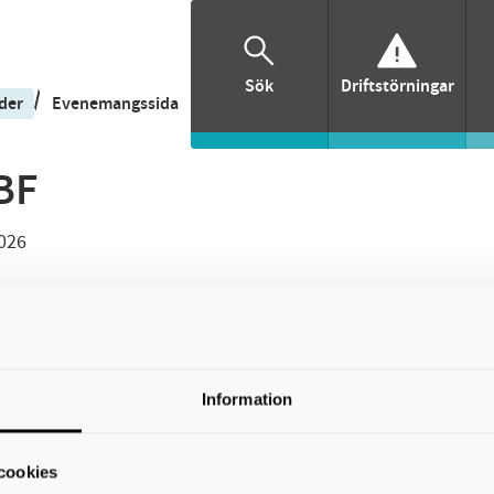
Sök
Driftstörningar
/
der
Evenemangssida
BF
2026
r!
ch lär dig på plats. Upptäck vad du kan göra med dina händer
Information
d 10 juni
cookies