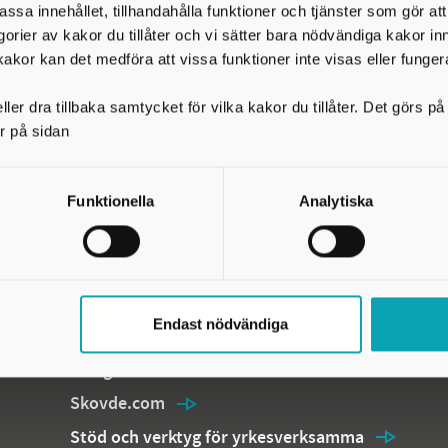
assa innehållet, tillhandahålla funktioner och tjänster som gör at
egorier av kakor du tillåter och vi sätter bara nödvändiga kakor in
kakor kan det medföra att vissa funktioner inte visas eller funger
ler dra tillbaka samtycket för vilka kakor du tillåter. Det görs 
r på sidan
Kommunens webbplatser och temasidor
Arena Skövde
Funktionella
Analytiska
00
Billingen Skövde
Gymnasium Skövde
Inloggning för medarbetare och leverantörer
Endast nödvändiga
Kultur i Skövde
Lillegården Skövde
Skovde.com
Stöd och verktyg för yrkesverksamma