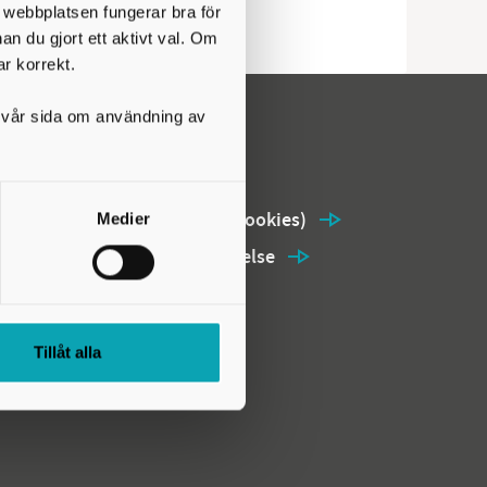
t webbplatsen fungerar bra för
nan du gjort ett aktivt val. Om
ar korrekt.
på vår sida om användning av
Om webbplatsen
Användning av kakor (cookies)
Medier
Tillgänglighetsredogörelse
Webbplatsöversikt
Tillåt alla