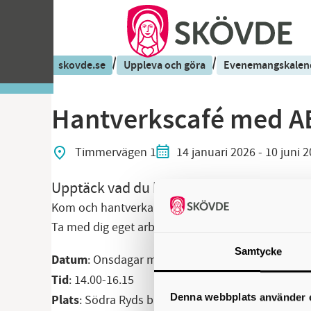
/
/
skovde.se
Uppleva och göra
Evenemangskalen
Hantverkscafé med A
Timmervägen 1
14 januari 2026
- 10 juni 
Upptäck vad du kan göra med dina hände
Kom och hantverka!
Ta med dig eget arbete eller välj bland material o
Samtycke
Datum
: Onsdagar med start 14 januari till och me
Tid
: 14.00-16.15
Denna webbplats använder 
Plats
: Södra Ryds bibliotek