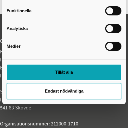
Funktionella
Analytiska
Organisationsuppgifter
Medier
Kontaktcenter:
0500-49 80 00
Felanmälan akuta fel dygnet runt:
0500-49 97 00
E-post:
skovdekommun@skovde.se
Tillåt alla
Fax: 0500-41 49 60
Endast nödvändiga
Skövde kommun
Fredsgatan 4
541 83 Skövde
Organisationsnummer: 212000-1710