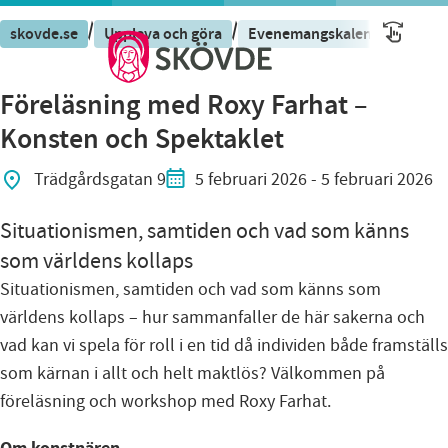
/
/
/
skovde.se
Uppleva och göra
Evenemangskalender
Eve
Föreläsning med Roxy Farhat –
Konsten och Spektaklet
Trädgårdsgatan 9
5 februari 2026
- 5 februari 2026
Situationismen, samtiden och vad som känns
som världens kollaps
Situationismen, samtiden och vad som känns som
världens kollaps – hur sammanfaller de här sakerna och
vad kan vi spela för roll i en tid då individen både framställs
som kärnan i allt och helt maktlös? Välkommen på
föreläsning och workshop med Roxy Farhat.