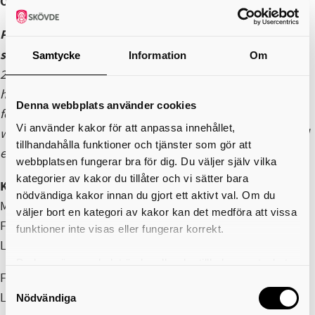
Övrigt:
Ingen föranmälan & fri entré
Programpunkten är en del av Konstmuseets Hela havet
stormar
Samtycke
Information
Om
2026 kommer inte likna något annat år i Konstmuseets
historia. Tillsammans med konstnärer och akademiska
Denna webbplats använder cookies
följeforskare kommer museet att fokusera på processer,
Vi använder kakor för att anpassa innehållet,
workshops och socialt engagerad konst – och utmana vad
tillhandahålla funktioner och tjänster som gör att
ett konstmuseum är och kan vara.
webbplatsen fungerar bra för dig. Du väljer själv vilka
kategorier av kakor du tillåter och vi sätter bara
Konstmuseets ordinarie öppettider:
nödvändiga kakor innan du gjort ett aktivt val. Om du
Måndag-torsdag kl 10-19
väljer bort en kategori av kakor kan det medföra att vissa
Fredag kl 10-18
funktioner inte visas eller fungerar korrekt.
Lördag-söndag kl 12-16
Du kan när som helst ändra eller dra tillbaka samtycket
Fri entré till alla våra utställningar och programpunkter
för vilka kakor du tillåter. Det görs på vår sida om
Samtyckesval
Läs mer:
https://www.kulturiskovde.se/konstmuseet
användning av kakor som du hittar längst ner på sidan
Nödvändiga