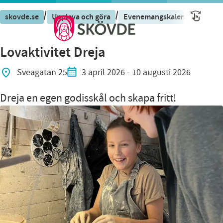
/
/
/
skovde.se
Uppleva och göra
Evenemangskalender
Eve
Lovaktivitet Dreja
Sveagatan 25
3 april 2026
- 10 augusti 2026
Dreja en egen godisskål och skapa fritt!