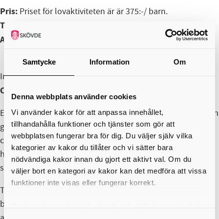
Pris:
Priset för lovaktiviteten är är 375:-/ barn.
Tid:
12-13:30
Anmälan:
Anmäl dig här
Samtycke
Information
Om
In English
Creative Holiday Activity at Clay – for Kids & Adults
Denna webbplats använder cookies
Enjoy a fun and creative time in the pottery studio. Children
Vi använder kakor för att anpassa innehållet,
tillhandahålla funktioner och tjänster som gör att
get to try the pottery wheel to make a bowl and freely
webbplatsen fungerar bra för dig. Du väljer själv vilka
create with clay. Imagine eating candy from your own
kategorier av kakor du tillåter och vi sätter bara
handmade, personally decorated bowl—it makes it extra
nödvändiga kakor innan du gjort ett aktivt val. Om du
special!
väljer bort en kategori av kakor kan det medföra att vissa
funktioner inte visas eller fungerar korrekt.
The 1.5-hour session is engaging and enjoyable for both
boys and girls. Parents are welcome to join. All creations
Du kan när som helst ändra eller dra tillbaka samtycket
are glazed and fired by us and will be ready for pickup in
för vilka kakor du tillåter. Det görs på vår sida om