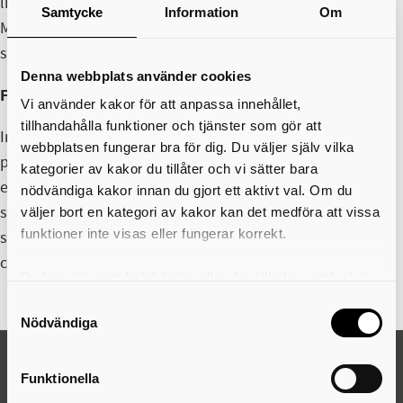
liveupplevelse på djupet. Missa inte chansen att uppleva
Samtycke
Information
Om
Maja Francis live när Kulturhustorget Live fortsätter sin
sommarserie!
Denna webbplats använder cookies
Förband: Water & Wine
Vi använder kakor för att anpassa innehållet,
tillhandahålla funktioner och tjänster som gör att
Innan Maja Francis intar scenen värmer Water & Wine upp
webbplatsen fungerar bra för dig. Du väljer själv vilka
publiken med sin folkpop och folkrock på svenska och
kategorier av kakor du tillåter och vi sätter bara
engelska. Med influenser från americana, country och
nödvändiga kakor innan du gjort ett aktivt val. Om du
svensk indierock skapar bandet ett varmt och organiskt
väljer bort en kategori av kakor kan det medföra att vissa
funktioner inte visas eller fungerar korrekt.
sound där starka melodier, stämsång och berättelser står i
centrum.
Du kan när som helst ändra eller dra tillbaka samtycket
för vilka kakor du tillåter. Det görs på vår sida om
Samtyckesval
användning av kakor som du hittar längst ner på sidan
Nödvändiga
Funktionella