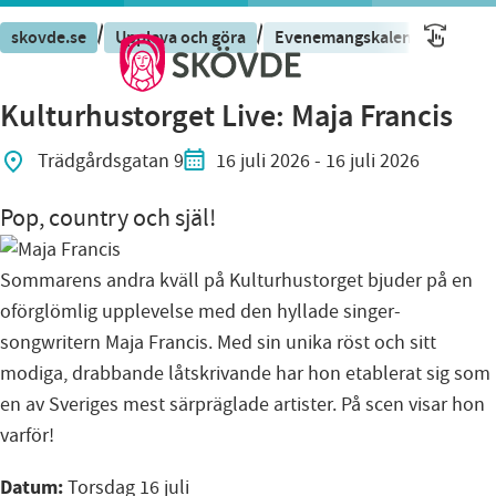
/
/
/
skovde.se
Uppleva och göra
Evenemangskalender
Eve
Kulturhustorget Live: Maja Francis
Trädgårdsgatan 9
16 juli 2026
- 16 juli 2026
Pop, country och själ!
Sommarens andra kväll på Kulturhustorget bjuder på en
oförglömlig upplevelse med den hyllade singer-
songwritern Maja Francis. Med sin unika röst och sitt
modiga, drabbande låtskrivande har hon etablerat sig som
en av Sveriges mest särpräglade artister. På scen visar hon
varför!
Datum:
Torsdag 16 juli