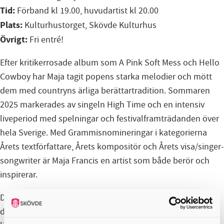
Tid:
Förband kl 19.00, huvudartist kl 20.00
Plats:
Kulturhustorget, Skövde Kulturhus
Övrigt:
Fri entré!
Efter kritikerrosade album som A Pink Soft Mess och Hello
Cowboy har Maja tagit popens starka melodier och mött
dem med countryns ärliga berättartradition. Sommaren
2025 markerades av singeln High Time och en intensiv
liveperiod med spelningar och festivalframträdanden över
hela Sverige. Med Grammisnomineringar i kategorierna
Årets textförfattare, Årets kompositör och Årets visa/singer-
songwriter är Maja Francis en artist som både berör och
inspirerar.
Den 16 juli möts publiken av en kraftfull, självklar närvaro
där melodier och berättelser smälter samman till en