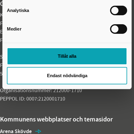
Organisationsuppgifter
Analytiska
Kontaktcenter:
0500-49 80 00
Felanmälan akuta fel dygnet runt:
0500-49 97 00
Medier
E-post:
skovdekommun@skovde.se
Fax: 0500-41 49 60
Tillåt alla
Skövde kommun
Fredsgatan 4
541 83 Skövde
Endast nödvändiga
Organisationsnummer: 212000-1710
PEPPOL ID: 0007:2120001710
Kommunens webbplatser och temasidor
Arena Skövde