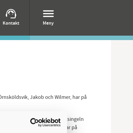
Kontakt
Meny
 Örnsköldsvik, Jakob och Wilmer, har på
n, har resan gått snabbt. Debutsingeln
fick över 51 miljoner visningar på