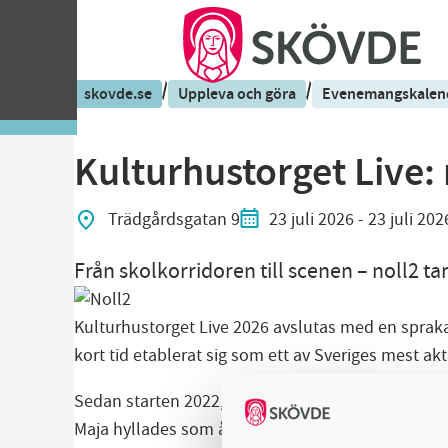
/
/
skovde.se
Uppleva och göra
Evenemangskalen
Kulturhustorget Live: 
Trädgårdsgatan 9
23 juli 2026
- 23 juli 202
Från skolkorridoren till scenen – noll2 ta
Kulturhustorget Live 2026 avslutas med en spraka
kort tid etablerat sig som ett av Sveriges mest a
Sedan starten 2022, när de lämnade tryggheten hem
Maja hyllades som årets stora sommarhit, och upp