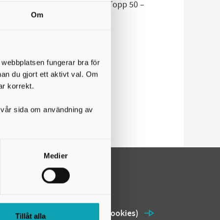
åten förstaplatsen på Spotifys Topp 50 –
Om
sommarens avslutning på
t webbplatsen fungerar bra för
nan du gjort ett aktivt val. Om
ar korrekt.
på vår sida om användning av
Medier
Om webbplatsen
Användning av kakor (cookies)
Tillåt alla