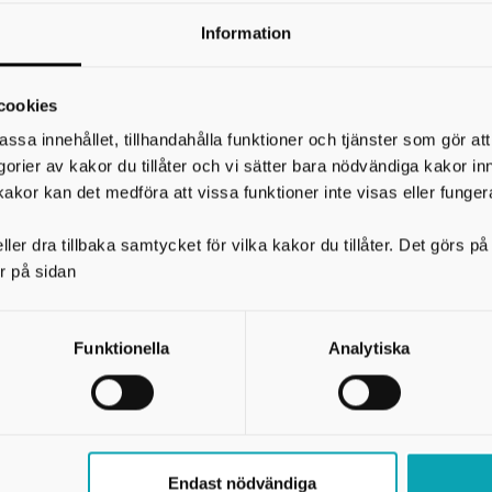
med Berusade ord, och trots att de åkte ur tävlingen nådde l
Information
, starka melodier och pop som verkligen fastnar. Missa inte 
cookies
r varför de är på väg mot de stora scenerna!
assa innehållet, tillhandahålla funktioner och tjänster som gör at
egorier av kakor du tillåter och vi sätter bara nödvändiga kakor in
kakor kan det medföra att vissa funktioner inte visas eller funger
ler dra tillbaka samtycket för vilka kakor du tillåter. Det görs 
r på sidan
Funktionella
Analytiska
Kommunens webbplatser och temasidor
Arena Skövde
Endast nödvändiga