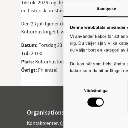
TikTok. 2026 tog de steget in i Melodifestivalen 
Samtycke
en historisk prestation i tävlingens historia.
Den 23 juli bjuder de på en kväll fylld av energi
Denna webbplats använder 
Kulturhustorget Live när duon tar scenen och visa
Vi använder kakor för att anp
dig. Du väljer själv vilka kat
Datum:
Torsdag 23 juli
du väljer bort en kategori av 
Tid:
20.00
Plats:
Kulturhustorget, Skövde Kulturhus
Du kan när som helst ändra el
Övrigt:
Fri entré!
kakor som du hittar längst ne
Samtyckesval
Nödvändiga
Organisationsuppgifter
Kontaktcenter:
0500-49 80 00