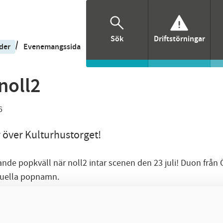
Sök
Driftstörningar
/
der
Evenemangssida
noll2
6
r över Kulturhustorget!
nde popkväll när noll2 intar scenen den 23 juli! Duon från
ktuella popnamn.
ma och flyttade till Ystad för att satsa fullt ut på musike
följaren Störd nådde Spotifys Topp 50 på bara en vecka och 