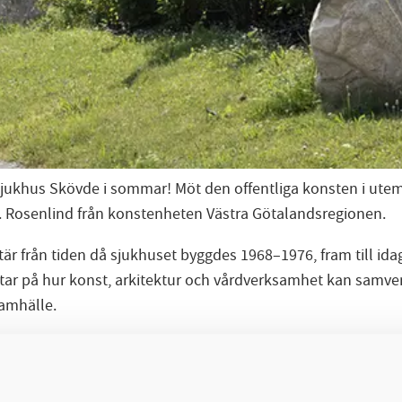
Sjukhus Skövde i sommar! Möt den offentliga konsten i ut
A. Rosenlind från konstenheten Västra Götalandsregionen.
är från tiden då sjukhuset byggdes 1968–1976, fram till idag
ittar på hur konst, arkitektur och vårdverksamhet kan samver
amhälle.
e (Lövängsvägen 1, 549 49 Skövde)