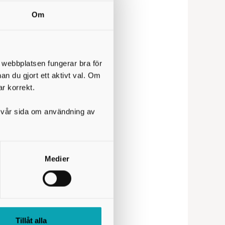
 entré.
Om
t webbplatsen fungerar bra för
nan du gjort ett aktivt val. Om
ar korrekt.
på vår sida om användning av
Västra Götalandsregionen.
Medier
gängliggör och förvaltar
Tillåt alla