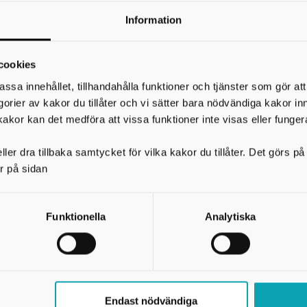
 rullstols- och barnvagnsanpassad. Ingen föranmälan & fri
Information
cookies
assa innehållet, tillhandahålla funktioner och tjänster som gör at
egorier av kakor du tillåter och vi sätter bara nödvändiga kakor in
kakor kan det medföra att vissa funktioner inte visas eller funger
)
ler dra tillbaka samtycket för vilka kakor du tillåter. Det görs 
r på sidan
 samarbete mellan Konstmuseet i Skövde och konstenheten 
Funktionella
Analytiska
att göra konst tillgänglig i allas vardag och förvärvar, till
ch inköp av konstverk.
Endast nödvändiga