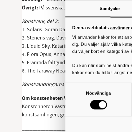
Övrigt:
På svenska. Promenaden är ca 1,2 km samt
Samtycke
Konstverk, del 2:
Denna webbplats använder 
1. Solaris, Göran Danielsson
2. Stenens väg, David Svensson
Vi använder kakor för att anp
dig. Du väljer själv vilka kat
3. Liquid Sky, Katarina Löfström
du väljer bort en kategori av 
4. Flora Opus, Anna Berglund
5. Framtida fältguide, Johannes Heldén (inomhus
Du kan när som helst ändra el
6. The Faraway Nearby, Anja Olofgörs (inomhus)
kakor som du hittar längst ne
Konstvandringarna den 25 juni och 9 juli är ett
Samtyckesval
Nödvändiga
Om konstenheten VGR
Konstenheten Västra Götalandsregionen arbetar för 
konstsamlingen, genom uppdrag till konstnärer o
____________________________________