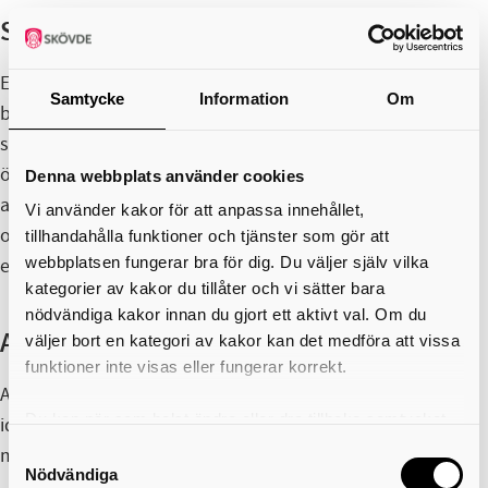
Samverkan och inkludering i Skövde
En viktig del av After School är att skapa möten mellan
Samtycke
Information
Om
barn och unga från olika delar av Skövde kommun, med
särskilt fokus på att stärka integrationen mellan Ryd och
övriga områden. Genom samarbete med föreningsliv och
Denna webbplats använder cookies
andra verksamheter skapas relationer mellan deltagare
Vi använder kakor för att anpassa innehållet,
och vuxna förebilder som kan inspirera till fortsatt
tillhandahålla funktioner och tjänster som gör att
webbplatsen fungerar bra för dig. Du väljer själv vilka
engagemang i fritidslivet.
kategorier av kakor du tillåter och vi sätter bara
nödvändiga kakor innan du gjort ett aktivt val. Om du
Aktiviteter utifrån behov
väljer bort en kategori av kakor kan det medföra att vissa
funktioner inte visas eller fungerar korrekt.
After School erbjuder också aktiviteter som utgår från
Du kan när som helst ändra eller dra tillbaka samtycket
identifierade behov hos eleverna. Dessa tas fram i dialog
för vilka kakor du tillåter. Det görs på vår sida om
Samtyckesval
mellan skolans rektor och verksamhetens koordinator.
användning av kakor som du hittar längst ner på sidan
Nödvändiga