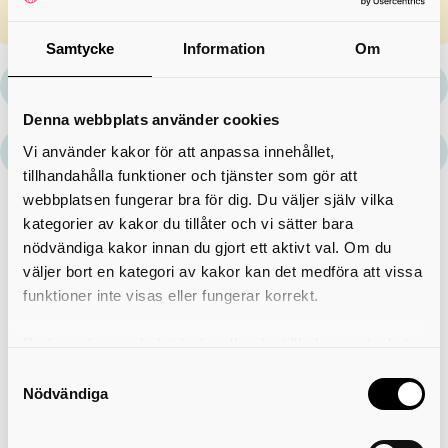
kortare partier på asfaltsväg.
Samtycke
Information
Om
Ledkarta över Billingeleden
extern länk
Denna webbplats använder cookies
Mer information om Billingeleden
extern länk
Vi använder kakor för att anpassa innehållet,
tillhandahålla funktioner och tjänster som gör att
webbplatsen fungerar bra för dig. Du väljer själv vilka
kategorier av kakor du tillåter och vi sätter bara
+
nödvändiga kakor innan du gjort ett aktivt val. Om du
−
väljer bort en kategori av kakor kan det medföra att vissa
funktioner inte visas eller fungerar korrekt.
Du kan när som helst ändra eller dra tillbaka samtycket
för vilka kakor du tillåter. Det görs på vår sida om
Samtyckesval
användning av kakor som du hittar längst ner på sidan
Nödvändiga