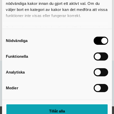
nödvändiga kakor innan du gjort ett aktivt val. Om du
väljer bort en kategori av kakor kan det medföra att vissa
funktioner inte visas eller fungerar korrekt.
Du kan när som helst ändra eller dra tillbaka samtycket
för vilka kakor du tillåter. Det görs på vår sida om
Samtyckesval
användning av kakor som du hittar längst ner på sidan
Nödvändiga
Leaflet
Funktionella
Analytiska
Sidan uppdaterades:
13 mar 2025
Hjälpte informationen på den här sidan dig?
Medier
Nej
Ja
Tillåt alla