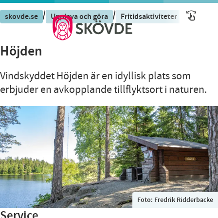
/
/
/
skovde.se
Uppleva och göra
Fritidsaktiviteter
Höjden
Höjden
Vindskyddet Höjden är en idyllisk plats som
erbjuder en avkopplande tillflyktsort i naturen.
Foto:
Fredrik Ridderbacke
Service