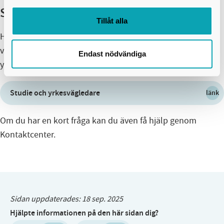
Studie- och yrkesvägledning
Tillåt alla
Har du funderingar kring studier eller yrken? Vill du ha
vägledning? Välkommen att kontakta våra studie- och
Endast nödvändiga
yrkesvägledare.
Studie och yrkesvägledare
länk
Om du har en kort fråga kan du även få hjälp genom
Kontaktcenter.
Sidan uppdaterades:
18 sep. 2025
Hjälpte informationen på den här sidan dig?