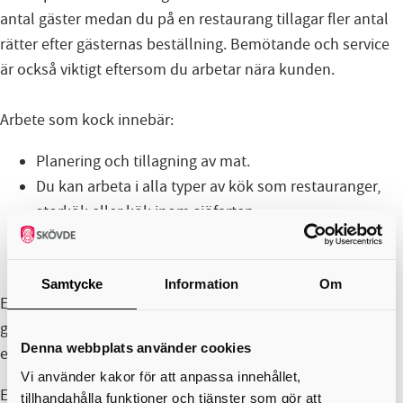
antal gäster medan du på en restaurang tillagar fler antal
rätter efter gästernas beställning. Bemötande och service
är också viktigt eftersom du arbetar nära kunden.
Arbete som kock innebär:
Planering och tillagning av mat.
Du kan arbeta i alla typer av kök som restauranger,
storkök eller kök inom sjöfarten.
Du arbetar ofta under tidspress och det är därför
viktigt att du är stresstålig.
Samtycke
Information
Om
En lärlingsutbildning kan omfatta från 400 till 1600
gymnasiala poäng och planeras utifrån dina tidigare
Denna webbplats använder cookies
erfarenheter och lärlingsföretagets behov.
Vi använder kakor för att anpassa innehållet,
En individuell studieplan upprättas vid utbildningsstart.
tillhandahålla funktioner och tjänster som gör att