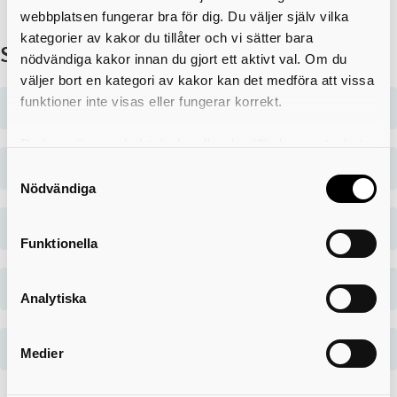
webbplatsen fungerar bra för dig. Du väljer själv vilka
kategorier av kakor du tillåter och vi sätter bara
Studieinformation
nödvändiga kakor innan du gjort ett aktivt val. Om du
väljer bort en kategori av kakor kan det medföra att vissa
funktioner inte visas eller fungerar korrekt.
Vilka förkunskaper krävs?
Du kan när som helst ändra eller dra tillbaka samtycket
för vilka kakor du tillåter. Det görs på vår sida om
Studieform
Samtyckesval
användning av kakor som du hittar längst ner på sidan
Nödvändiga
Utbildningsinnehåll
Funktionella
Studiefinansiering
Analytiska
Validering
Medier