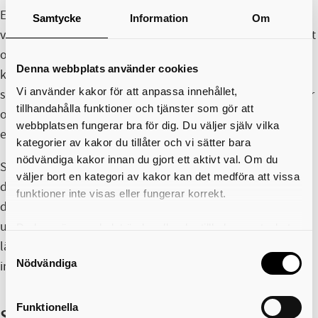
Efter utbildningen kommer du att ha kompetens att
Samtycke
Information
Om
vägleda kollegor i bemötandefrågor och i ett professionellt
och etiskt försvarbart arbetssätt. Du får också fördjupade
Denna webbplats använder cookies
kunskaper om de lagar och riktlinjer som styr
Vi använder kakor för att anpassa innehållet,
stödpedagogens yrkesroll. Utbildningen ger dig kunskaper
tillhandahålla funktioner och tjänster som gör att
och verktyg som krävs för att arbeta som stödpedagog på
webbplatsen fungerar bra för dig. Du väljer själv vilka
ett kvalitetssäkert och professionellt sätt.
kategorier av kakor du tillåter och vi sätter bara
nödvändiga kakor innan du gjort ett aktivt val. Om du
Som stödpedagog har du en central roll i social
väljer bort en kategori av kakor kan det medföra att vissa
dokumentation och i arbetet med att göra individen
funktioner inte visas eller fungerar korrekt.
delaktig i sin genomförandeplan. Under utbildningen
utvecklar du dina färdigheter i pedagogiska metoder och
Du kan när som helst ändra eller dra tillbaka samtycket
för vilka kakor du tillåter. Det görs på vår sida om
lär dig att använda vägledande förhållningssätt både på
Samtyckesval
användning av kakor som du hittar längst ner på sidan
Nödvändiga
individ- och gruppnivå.
Funktionella
Studieinformation