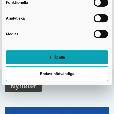
Funktionella
Vatten och avlopp
Analytiska
Information om hur du ansluter till kommunalt
Medier
VA, vilka avgifter som gäller, vart dricksvattnet
kommer från och vilka riktlinjer som gäller för
användning av kommunalt VA.
Tillåt alla
Endast nödvändiga
Nyheter