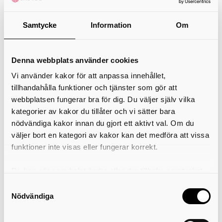
Samtycke
Information
Om
Trygghet
Här hittar du information om hur vi tillsammans
Denna webbplats använder cookies
kan skapa en tryggare och säkrare vardag i
Vi använder kakor för att anpassa innehållet,
Skövde.
tillhandahålla funktioner och tjänster som gör att
webbplatsen fungerar bra för dig. Du väljer själv vilka
kategorier av kakor du tillåter och vi sätter bara
nödvändiga kakor innan du gjort ett aktivt val. Om du
Tätorter, stadsdelar och
väljer bort en kategori av kakor kan det medföra att vissa
landsbygd
funktioner inte visas eller fungerar korrekt.
I Skövde kommun har både tätorter och
Du kan när som helst ändra eller dra tillbaka samtycket
landsbygd, med platser som passar olika behov
för vilka kakor du tillåter. Det görs på vår sida om
Samtyckesval
och livsstilar. Varje område har sin egen karaktär
användning av kakor som du hittar längst ner på sidan
Nödvändiga
och unika fördelar.