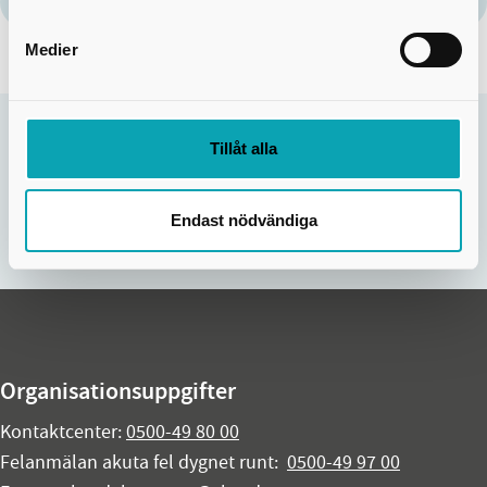
Ordlista bygglov
länk
Medier
Tillåt alla
Sidan uppdaterades:
5 jun 2025
Hjälpte informationen på den här sidan dig?
Nej
Ja
Endast nödvändiga
Organisationsuppgifter
Kontaktcenter:
0500-49 80 00
Felanmälan akuta fel dygnet runt:
0500-49 97 00