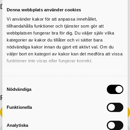
Du kan behöva bygglov om
Denna webbplats använder cookies
Vi använder kakor för att anpassa innehållet,
Ändringar påverkar byggnaden: Om installationen av
tillhandahålla funktioner och tjänster som gör att
laddningspunkten medför andra anmälningspliktiga
webbplatsen fungerar bra för dig. Du väljer själv vilka
åtgärder, exempelvis ändring av brandskyddet eller
kategorier av kakor du tillåter och vi sätter bara
påverkan på byggnadens fasad.
nödvändiga kakor innan du gjort ett aktivt val. Om du
Laddningspunkten har tak eller påverkar
väljer bort en kategori av kakor kan det medföra att vissa
omgivningen: Detta gäller exempelvis om
funktioner inte visas eller fungerar korrekt.
laddpunkten har väderskydd, skyltar eller liknande
Du kan när som helst ändra eller dra tillbaka samtycket
som förändrar byggnadens eller platsens utseende.
för vilka kakor du tillåter. Det görs på vår sida om
Samtyckesval
användning av kakor som du hittar längst ner på sidan
Nödvändiga
Relaterad information
Funktionella
Boka tid med bygglov
e-tjänst
Analytiska