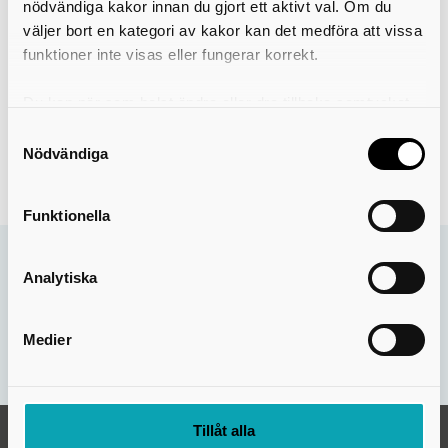
nödvändiga kakor innan du gjort ett aktivt val. Om du
väljer bort en kategori av kakor kan det medföra att vissa
funktioner inte visas eller fungerar korrekt.
Du kan när som helst ändra eller dra tillbaka samtycket
för vilka kakor du tillåter. Det görs på vår sida om
Samtyckesval
användning av kakor som du hittar längst ner på sidan
Nödvändiga
Leaflet
Funktionella
Analytiska
Sidan uppdaterades:
8 sep. 2025
Hjälpte informationen på den här sidan dig?
Medier
Nej
Ja
Tillåt alla