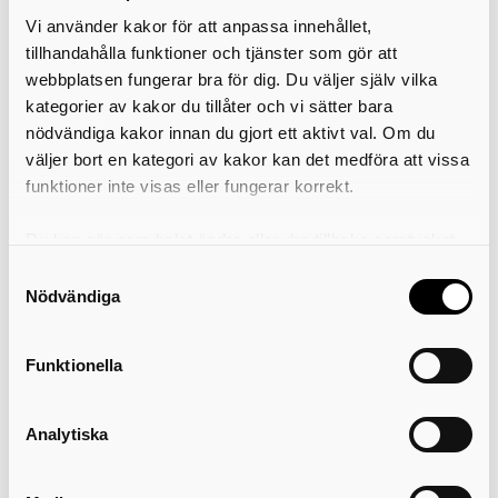
−
Vi använder kakor för att anpassa innehållet,
tillhandahålla funktioner och tjänster som gör att
webbplatsen fungerar bra för dig. Du väljer själv vilka
kategorier av kakor du tillåter och vi sätter bara
nödvändiga kakor innan du gjort ett aktivt val. Om du
väljer bort en kategori av kakor kan det medföra att vissa
funktioner inte visas eller fungerar korrekt.
Du kan när som helst ändra eller dra tillbaka samtycket
för vilka kakor du tillåter. Det görs på vår sida om
Samtyckesval
användning av kakor som du hittar längst ner på sidan
Nödvändiga
Funktionella
Analytiska
Leaflet