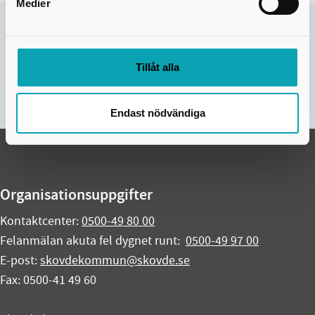
Medier
Sidan uppdaterades:
8 sep. 2025
Hjälpte informationen på den här sidan dig?
Tillåt alla
Nej
Ja
Endast nödvändiga
Organisationsuppgifter
Kontaktcenter:
0500-49 80 00
Felanmälan akuta fel dygnet runt:
0500-49 97 00
E-post:
skovdekommun@skovde.se
Fax: 0500-41 49 60