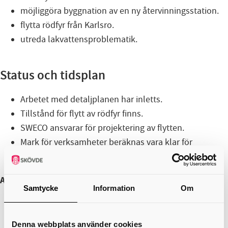
möjliggöra byggnation av en ny återvinningsstation.
flytta rödfyr från Karlsro.
utreda lakvattensproblematik.
Status och tidsplan
Arbetet med detaljplanen har inletts.
Tillstånd för flytt av rödfyr finns.
SWECO ansvarar för projektering av flytten.
Mark för verksamheter beräknas vara klar för
försäljning under första kvartalet 2026.
Ansvarig enhet:
Mark och exploatering
Samtycke
Information
Om
+
Denna webbplats använder cookies