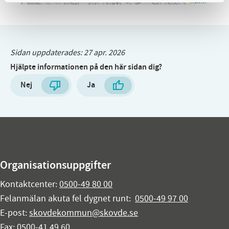
Leaflet
Sidan uppdaterades:
27 apr. 2026
Hjälpte informationen på den här sidan dig?
Nej
Ja
Organisationsuppgifter
Kontaktcenter:
0500-49 80 00
Felanmälan akuta fel dygnet runt:
0500-49 97 00
E-post:
skovdekommun@skovde.se
Fax: 0500-41 49 60