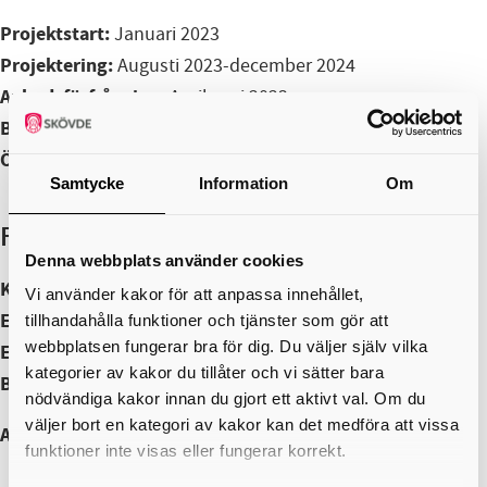
Projektstart:
Januari 2023
Projektering:
Augusti 2023-december 2024
Anbudsförfrågning:
April-maj 2023
Byggstart:
Januari 2025
Överlämnande:
Hösten 2026
Samtycke
Information
Om
Fakta
Denna webbplats använder cookies
Kategori:
Om- och tillbyggnation
Vi använder kakor för att anpassa innehållet,
Entreprenör:
GBJ Bygg
tillhandahålla funktioner och tjänster som gör att
webbplatsen fungerar bra för dig. Du väljer själv vilka
Entreprenadform:
Partnering
kategorier av kakor du tillåter och vi sätter bara
Budget:
130 miljoner kronor
nödvändiga kakor innan du gjort ett aktivt val. Om du
väljer bort en kategori av kakor kan det medföra att vissa
Ansvarig enhet:
Fastighet
funktioner inte visas eller fungerar korrekt.