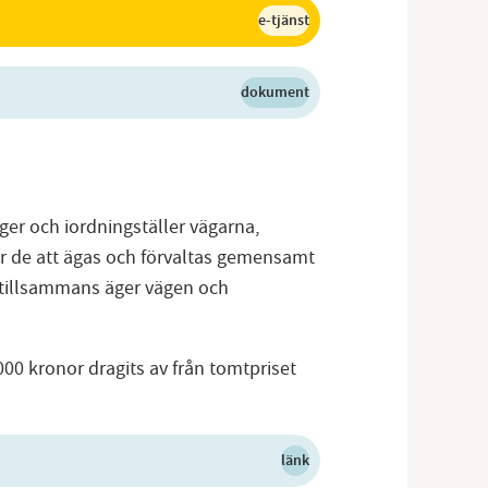
e-tjänst
dokument
r och iordningställer vägarna,
er de att ägas och förvaltas gemensamt
 tillsammans äger vägen och
000 kronor dragits av från tomtpriset
länk