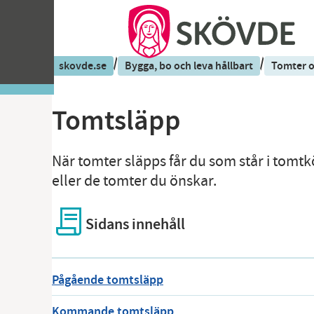
/
/
skovde.se
Bygga, bo och leva hållbart
Tomter 
Tomtsläpp
När tomter släpps får du som står i tomt
eller de tomter du önskar.
Sidans innehåll
Pågående tomtsläpp
Kommande tomtsläpp