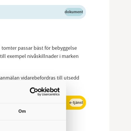
dokument
a tomter passar bäst för bebyggelse
till exempel nivåskillnader i marken
eanmälan vidarebefordras till utsedd
e-tjänst
Om