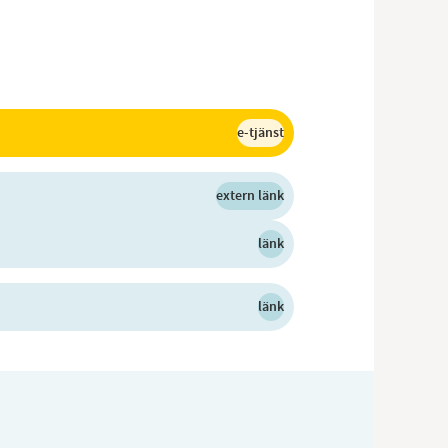
e-tjänst
extern länk
länk
länk