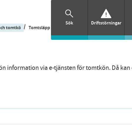
Sök
Driftstörningar
/
och tomtkö
Tomtsläpp
kön information via e-tjänsten för tomtkön. Då ka