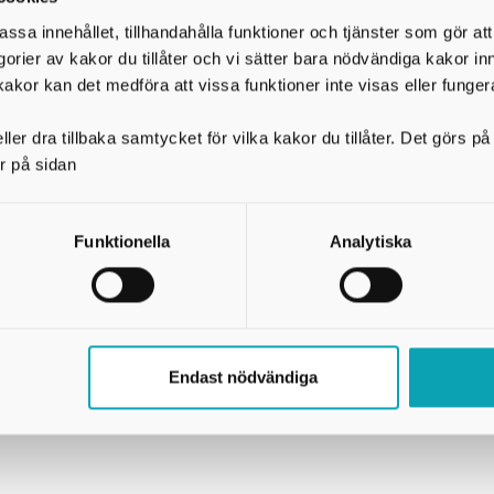
assa innehållet, tillhandahålla funktioner och tjänster som gör at
ill alla som står i tomtkön ungefär en månad innan anmä
egorier av kakor du tillåter och vi sätter bara nödvändiga kakor in
kakor kan det medföra att vissa funktioner inte visas eller funger
ler dra tillbaka samtycket för vilka kakor du tillåter. Det görs 
emte etapp pågår. Tomterna kommer att släppas i omgångar 
r på sidan
Funktionella
Analytiska
as släppas i början av 2027.
Endast nödvändiga
för att släppas i tomtkön.