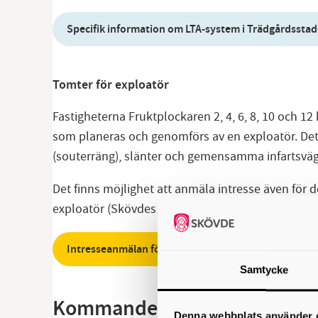
Specifik information om LTA-system i Trädgårdssta
Tomter för exploatör
Fastigheterna Fruktplockaren 2, 4, 6, 8, 10 och 
som planeras och genomförs av en exploatör. Det gö
(souterräng), slänter och gemensamma infartsväg
Det finns möjlighet att anmäla intresse även för 
exploatör (Skövdes Sambo AB) som därefter ansva
Intresseanmälan för tomt via exploatör
Samtycke
Kommande tomtsläpp
Denna webbplats använder 