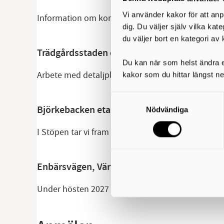
Vi använder kakor för att anp
Information om kommande tomtsläpp skickas ut t
dig. Du väljer själv vilka kat
du väljer bort en kategori av 
Trädgårdsstaden etapp 5
Du kan när som helst ändra el
Arbete med detaljplanen för Trädgårdsstadens f
kakor som du hittar längst ne
Samtyckesval
Björkebacken etapp 4, Stöpen
Nödvändiga
I Stöpen tar vi fram 26 nya villatomter. De beräkn
Enbärsvägen, Väring
Under hösten 2027 beräknas sju tomter stå klara 