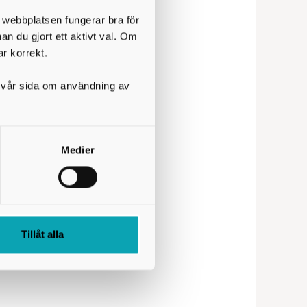
t webbplatsen fungerar bra för
lan öppnar.
nan du gjort ett aktivt val. Om
ar korrekt.
på vår sida om användning av
med preliminär start år 2028.
Medier
Tillåt alla