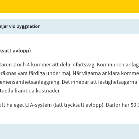
njer vid byggnation
ksatt avlopp)
aren 2 och 4 kommer att dela infartsväg. Kommunen anlägge
beräknas vara färdiga under maj. När vägarna är klara komm
gemensamhetsanläggning. Det innebär att fastighetsägarna
tuella framtida kostnader.
t ha eget LTA-system (lätt trycksatt avlopp). Därför har 50 