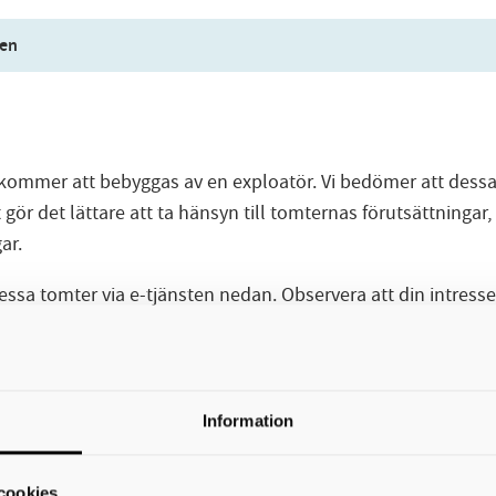
den
12 kommer att bebyggas av en exploatör. Vi bedömer att dess
r det lättare att ta hänsyn till tomternas förutsättningar, 
ar.
dessa tomter via e-tjänsten nedan. Observera att din intress
rar för den fortsatta kontakten.
Information
cookies