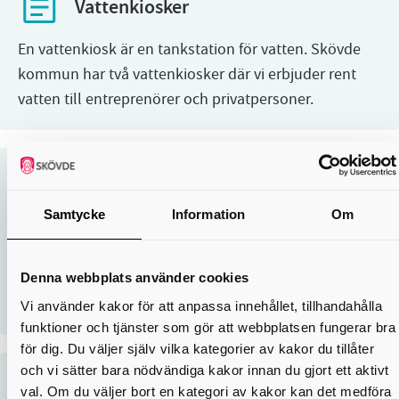
Vattenkiosker
En vattenkiosk är en tankstation för vatten. Skövde
kommun har två vattenkiosker där vi erbjuder rent
vatten till entreprenörer och privatpersoner.
Vattenläcka
Samtycke
Information
Om
Läckor kan uppstå både i Skövde VA:s ledningsnät
och i ledningar som tillhör din eller någon annans
fastighet. En vattenläcka ska som regel åtgärdas av
Denna webbplats använder cookies
den som är ansvarig för...
Vi använder kakor för att anpassa innehållet, tillhandahålla
funktioner och tjänster som gör att webbplatsen fungerar bra
för dig. Du väljer själv vilka kategorier av kakor du tillåter
och vi sätter bara nödvändiga kakor innan du gjort ett aktivt
Vattenmätare och avläsning
val. Om du väljer bort en kategori av kakor kan det medföra