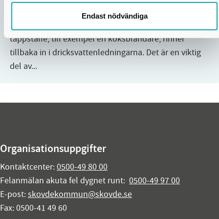
Återströmningsskydd
Endast nödvändiga
Ett återströmningsskydd förhindrar att vatten från ett
tappställe, till exempel en köksblandare, rinner
tillbaka in i dricksvattenledningarna. Det är en viktig
del av...
Organisationsuppgifter
Kontaktcenter:
0500-49 80 00
Felanmälan akuta fel dygnet runt:
0500-49 97 00
E-post:
skovdekommun@skovde.se
Fax: 0500-41 49 60