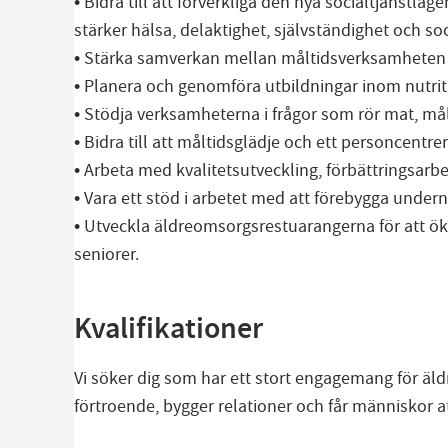
• Bidra till att förverkliga den nya socialtjänstl
stärker hälsa, delaktighet, självständighet och s
• Stärka samverkan mellan måltidsverksamhete
• Planera och genomföra utbildningar inom nutri
• Stödja verksamheterna i frågor som rör mat, mål
• Bidra till att måltidsglädje och ett personcentre
• Arbeta med kvalitetsutveckling, förbättringsar
• Vara ett stöd i arbetet med att förebygga undern
• Utveckla äldreomsorgsrestuarangerna för att ök
seniorer.
Kvalifikationer
Vi söker dig som har ett stort engagemang för ä
förtroende, bygger relationer och får människo