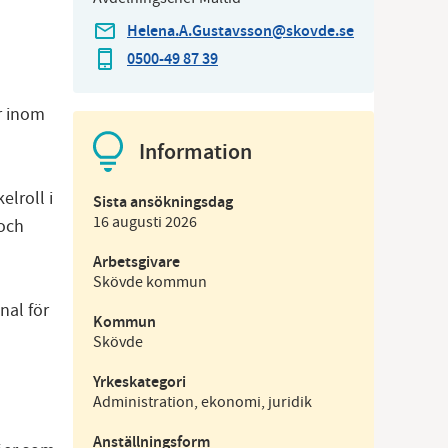
Helena.A.Gustavsson@skovde.se
0500-49 87 39
r inom
Information
elroll i
Sista ansökningsdag
16 augusti 2026
 och
Arbetsgivare
Skövde kommun
al för
Kommun
Skövde
Yrkeskategori
Administration, ekonomi, juridik
Anställningsform