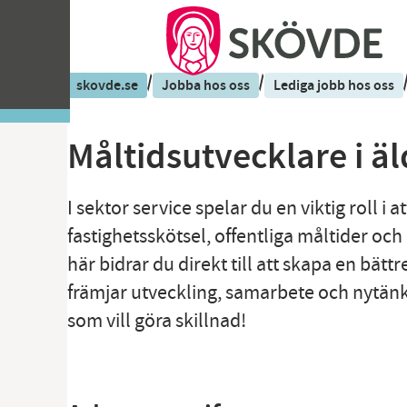
/
/
skovde.se
Jobba hos oss
Lediga jobb hos oss
Måltidsutvecklare i 
I sektor service spelar du en viktig roll i 
fastighetsskötsel, offentliga måltider och
här bidrar du direkt till att skapa en bät
främjar utveckling, samarbete och nytänkan
som vill göra skillnad!