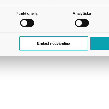
Funktionella
Analytiska
pdrag.
verksamhet och omsorg.
eten långsiktigt.
Endast nödvändiga
 näring, glädje och gemenskap? Då ser vi fram emot att höra