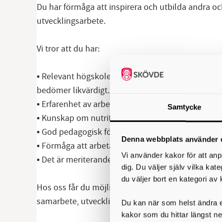
Du har förmåga att inspirera och utbilda andra o
utvecklingsarbete.
Vi tror att du har:
• Relevant högskoleutbildning inom exempelvis n
bedömer likvärdigt.
• Erfarenhet av arbete inom måltidsverksamhet, 
Samtycke
• Kunskap om nutrition för äldre, specialkost oc
• God pedagogisk förmåga och erfarenhet av att u
Denna webbplats använder 
• Förmåga att arbeta självständigt och driva utve
Vi använder kakor för att anp
• Det är meriterande om du har erfarenhet av kva
dig. Du väljer själv vilka kat
du väljer bort en kategori av 
Hos oss får du möjlighet att göra verklig skillnad
samarbete, utveckling och nytänkande står i foku
Du kan när som helst ändra el
kakor som du hittar längst ne