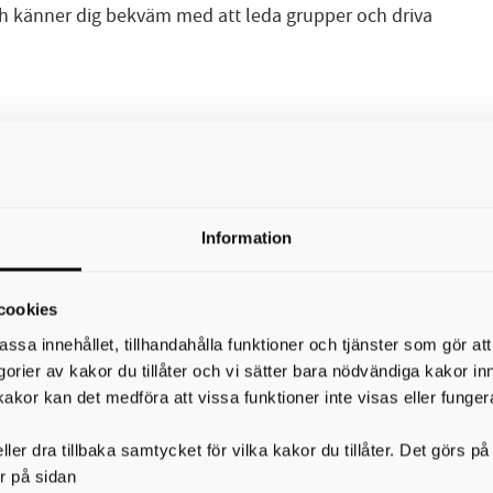
ch känner dig bekväm med att leda grupper och driva
utrition, kostvetenskap eller annat område som arbetsgiva
äldreomsorg eller närliggande verksamhet.
Information
h konsistensanpassade måltider.
tbilda eller handleda.
cookies
cklingsprocesser.
assa innehållet, tillhandahålla funktioner och tjänster som gör at
litetsarbete, förändringsledning eller samverkansuppdrag.
egorier av kakor du tillåter och vi sätter bara nödvändiga kakor in
kakor kan det medföra att vissa funktioner inte visas eller funger
 för människors vardag. Du blir en del av ett engagerat team
s.
ler dra tillbaka samtycket för vilka kakor du tillåter. Det görs 
r på sidan