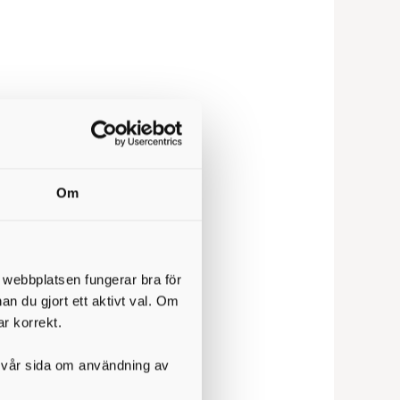
ren
Om
t webbplatsen fungerar bra för
nan du gjort ett aktivt val. Om
ar korrekt.
 där
på vår sida om användning av