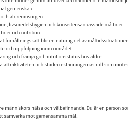
agens intentioner genom att utveckla måltider och måltidsmil
ocial gemenskap.
n och äldreomsorgen.
tion, livsmedelshygien och konsistensanpassade måltider.
tider och nutrition.
rat förhållningssätt blir en naturlig del av måltidssituationen
bete och uppföljning inom området.
äring och främja god nutritionsstatus hos äldre.
a attraktiviteten och stärka restaurangernas roll som mötes
ldre människors hälsa och välbefinnande. Du är en person s
r att samverka mot gemensamma mål.