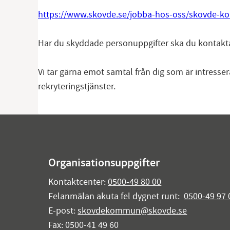
https://www.skovde.se/jobba-hos-oss/skovde-k
Har du skyddade personuppgifter ska du kontakt
Vi tar gärna emot samtal från dig som är intresser
rekryteringstjänster.
Organisationsuppgifter
Kontaktcenter:
0500-49 80 00
Felanmälan akuta fel dygnet runt:
0500-49 97 
E-post:
skovdekommun@skovde.se
Fax: 0500-41 49 60