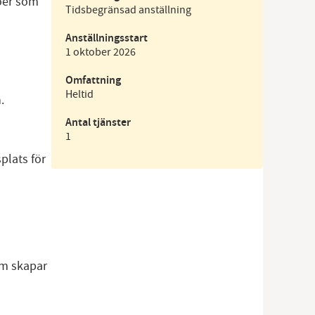
jöer som
Tidsbegränsad anställning
Anställningsstart
1 oktober 2026
Omfattning
Heltid
.
Antal tjänster
1
plats för
om skapar