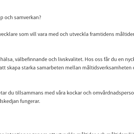
kap och samverkan?
vecklare som vill vara med och utveckla framtidens måltide
hälsa, välbefinnande och livskvalitet. Hos oss får du en nyck
m att skapa starka samarbeten mellan måltidsverksamheten
tar du tillsammans med våra kockar och omvårdnadsperson
idskedjan fungerar.