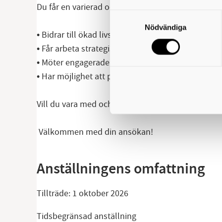
Du får en varierad och meningsfull roll där du:
Samtyckesval
Nödvändiga
• Bidrar till ökad livskvalitet för äldre.
• Får arbeta strategiskt och operativt i samma up
• Möter engagerade kollegor inom både måltids
• Har möjlighet att påverka och utveckla verksamh
Vill du vara med och skapa måltider som ger både
Välkommen med din ansökan!
Anställningens omfattning
Tillträde:
1 oktober 2026
Tidsbegränsad anställning