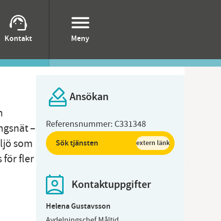
Kontakt
Meny
Ansökan
n
Referensnummer:
C331348
ingsnät –
iljö som
Sök tjänsten
extern länk
för fler
Kontaktuppgifter
Helena Gustavsson
Avdelningschef Måltid