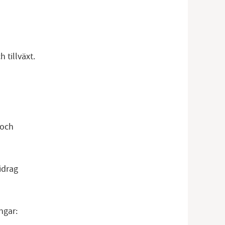
 tillväxt.
 och
idrag
ngar: