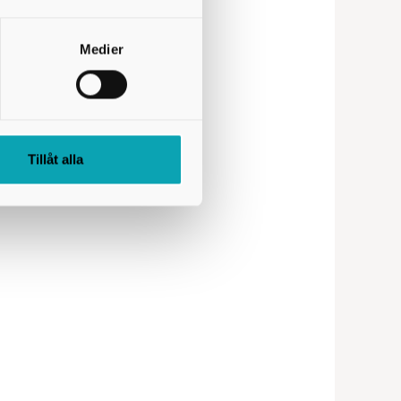
Medier
Tillåt alla
 från dig.