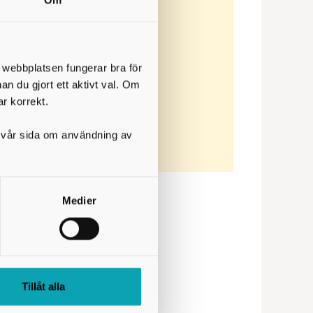
Om
00
t webbplatsen fungerar bra för
nan du gjort ett aktivt val. Om
ar korrekt.
33
på vår sida om användning av
hstängt mellan 12.00-13.00.
Medier
Tillåt alla