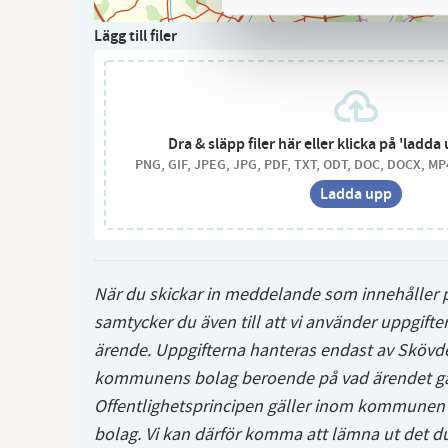
Lägg till filer
Dra & släpp filer här eller klicka på 'ladda
PNG
GIF
JPEG
JPG
PDF
TXT
ODT
DOC
DOCX
MP
Ladda upp
När du skickar in meddelande som innehåller 
samtycker du även till att vi använder uppgifter
ärende. Uppgifterna hanteras endast av Sköv
kommunens bolag beroende på vad ärendet gä
Offentlighetsprincipen gäller inom kommun
bolag. Vi kan därför komma att lämna ut det du 