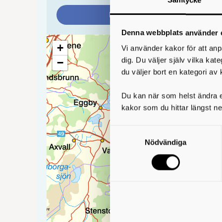
Samtycke
Markera din nuvarande position i
Denna webbplats använder 
+
Vi använder kakor för att anp
dig. Du väljer själv vilka kat
−
du väljer bort en kategori av 
Du kan när som helst ändra el
kakor som du hittar längst ne
Samtyckesval
Nödvändiga