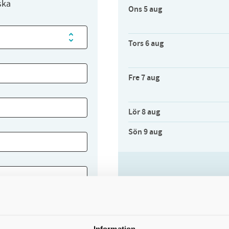
ska
Ons 5 aug
Tors 6 aug
Fre 7 aug
Lör 8 aug
Sön 9 aug
ion, alternativt:
Avvikande öppet