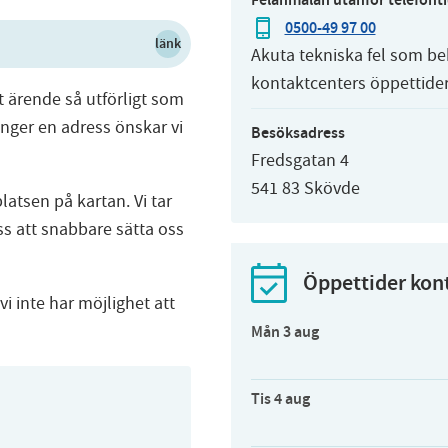
0500-49 97 00
länk
Akuta tekniska fel som be
kontaktcenters öppettider
tt ärende så utförligt som
anger en adress önskar vi
Besöksadress
Fredsgatan 4
541 83 Skövde
atsen på kartan. Vi tar
s att snabbare sätta oss
Öppettider kon
i inte har möjlighet att
Mån 3 aug
Tis 4 aug