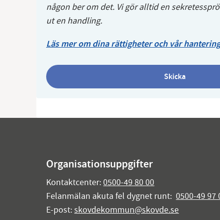
någon ber om det. Vi gör alltid en sekretesspr
ut en handling.
Läs mer om dina rättigheter och vår hantering
Skicka
Organisationsuppgifter
Kontaktcenter:
0500-49 80 00
Felanmälan akuta fel dygnet runt:
0500-49 97 
E-post:
skovdekommun@skovde.se