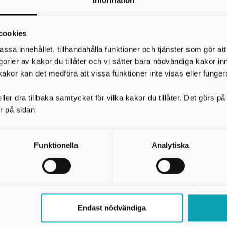
Information
 kartan
18 juni:
klockan 08.00-15.
cookies
19 juni:
STÄNGT
assa innehållet, tillhandahålla funktioner och tjänster som gör at
egorier av kakor du tillåter och vi sätter bara nödvändiga kakor in
kakor kan det medföra att vissa funktioner inte visas eller funger
Sommartider vecka 25-
ler dra tillbaka samtycket för vilka kakor du tillåter. Det görs 
Klockan 08.00-16.00, lunc
r på sidan
Funktionella
Analytiska
Endast nödvändiga