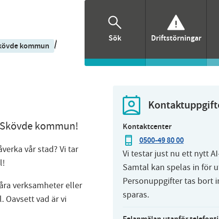
Sök
Driftstörningar
/
Skövde kommun
Kontaktuppgift
ed Skövde kommun!
Kontaktcenter
0500-49 80 00
verka vår stad? Vi tar
Vi testar just nu ett nytt A
l!
Samtal kan spelas in för u
Personuppgifter tas bort 
våra verksamheter eller
sparas.
. Oavsett vad är vi
Felanmälan utanför telefont