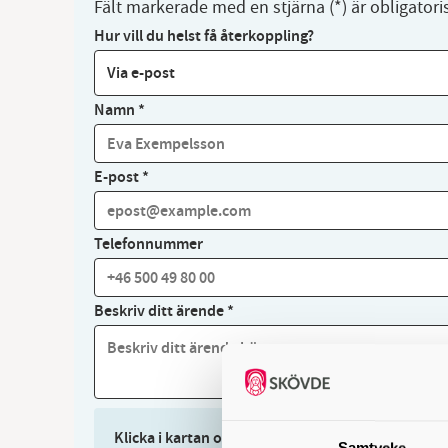
Fält markerade med en stjärna (*) är obligatori
Hur vill du helst få återkoppling?
Namn
*
E-post
*
Telefonnummer
Beskriv ditt ärende
*
Klicka i kartan om du vill skicka med en egen posit