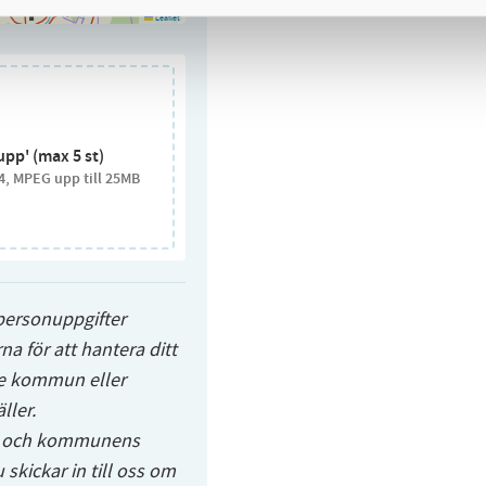
Leaflet
 upp' (max 5 st)
4
MPEG
upp till
25
MB
personuppgifter
na för att hantera ditt
de kommun eller
ller.
en och kommunens
skickar in till oss om