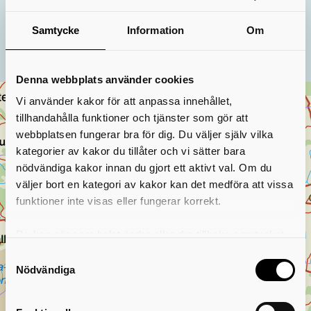
Klicka i kartan om du vill skicka med en egen position,
alternativt:
Samtycke
Information
Om
Markera din nuvarande position i kartan
Denna webbplats använder cookies
+
Vi använder kakor för att anpassa innehållet,
tillhandahålla funktioner och tjänster som gör att
−
webbplatsen fungerar bra för dig. Du väljer själv vilka
kategorier av kakor du tillåter och vi sätter bara
nödvändiga kakor innan du gjort ett aktivt val. Om du
väljer bort en kategori av kakor kan det medföra att vissa
funktioner inte visas eller fungerar korrekt.
Du kan när som helst ändra eller dra tillbaka samtycket
för vilka kakor du tillåter. Det görs på vår sida om
Samtyckesval
användning av kakor som du hittar längst ner på sidan
Nödvändiga