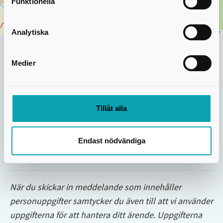
Funktionella
Analytiska
Leaflet
Lägg till filer
Medier
Dra & släpp filer här eller klicka på 'ladda upp' (max
5 st)
Tillåt alla
PNG
GIF
JPEG
JPG
PDF
TXT
ODT
DOC
DOCX
MP4
MPEG
upp till
25
MB
Ladda upp
Endast nödvändiga
När du skickar in meddelande som innehåller
personuppgifter samtycker du även till att vi använder
uppgifterna för att hantera ditt ärende. Uppgifterna