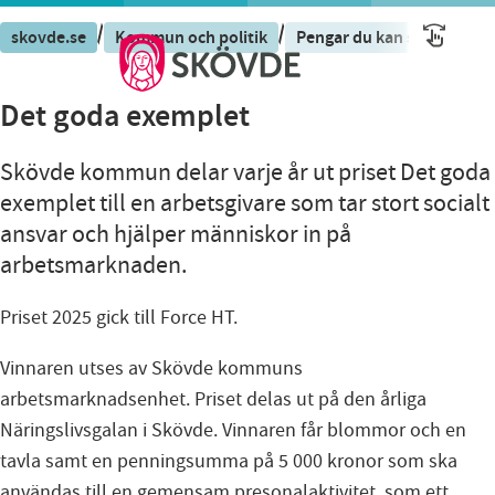
/
/
skovde.se
Kommun och politik
Pengar du kan söka och u
Det goda exemplet
Skövde kommun delar varje år ut priset Det goda
exemplet till en arbetsgivare som tar stort socialt
ansvar och hjälper människor in på
arbetsmarknaden.
Priset 2025 gick till Force HT.
Vinnaren utses av Skövde kommuns
arbetsmarknadsenhet. Priset delas ut på den årliga
Näringslivsgalan i Skövde. Vinnaren får blommor och en
tavla samt en penningsumma på 5 000 kronor som ska
användas till en gemensam presonalaktivitet. som ett