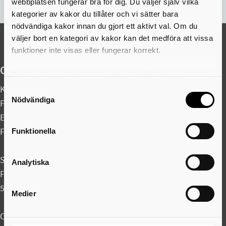
webbplatsen fungerar bra för dig. Du väljer själv vilka
kategorier av kakor du tillåter och vi sätter bara
nödvändiga kakor innan du gjort ett aktivt val. Om du
väljer bort en kategori av kakor kan det medföra att vissa
funktioner inte visas eller fungerar korrekt.
Organisationsuppgifter
Du kan när som helst ändra eller dra tillbaka samtycket
för vilka kakor du tillåter. Det görs på vår sida om
Kontaktcenter:
0500-49 80 00
Samtyckesval
användning av kakor som du hittar längst ner på sidan
Nödvändiga
Felanmälan akuta fel dygnet runt:
0500-49 97 00
E-post:
skovdekommun@skovde.se
Fax: 0500-41 49 60
Funktionella
Skövde kommun
Analytiska
Fredsgatan 4
541 83 Skövde
Medier
Organisationsnummer: 212000-1710