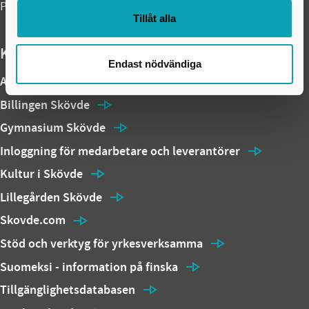
PEPPOL ID: 0007:2120001710
Tillåt alla
Kommunens webbplatser och temasidor
Endast nödvändiga
Arena Skövde
Billingen Skövde
Gymnasium Skövde
Inloggning för medarbetare och leverantörer
Kultur i Skövde
Lillegården Skövde
Skovde.com
Stöd och verktyg för yrkesverksamma
Suomeksi - information på finska
Tillgänglighetsdatabasen