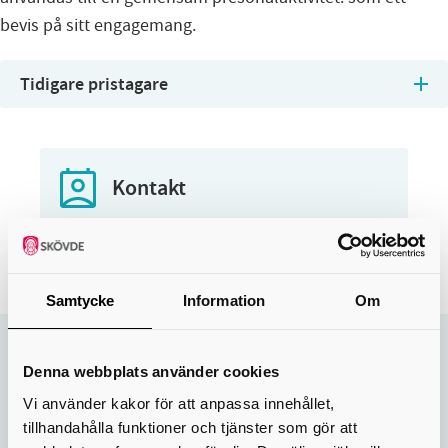
bevis på sitt engagemang.
Tidigare pristagare
Kontakt
Kontaktcenter
0500-49 80 00
Samtycke
Information
Om
Sidan uppdaterades:
7 maj 2026
Denna webbplats använder cookies
Hjälpte informationen på den här sidan dig?
Vi använder kakor för att anpassa innehållet,
tillhandahålla funktioner och tjänster som gör att
Nej
Ja