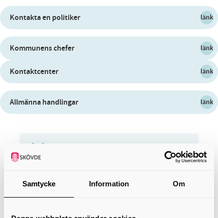
Kontakta en politiker
länk
Kommunens chefer
länk
Kontaktcenter
länk
Allmänna handlingar
länk
Kontakt
Presstjänst
Samtycke
Information
Om
kommunikationsenheten@skovde.se
0500-49 88 98