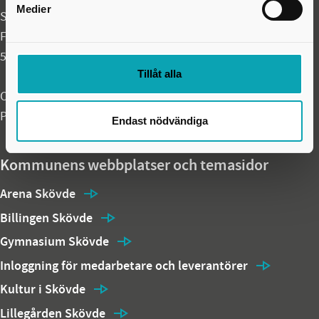
Medier
Skövde kommun
Fredsgatan 4
541 83 Skövde
Tillåt alla
Organisationsnummer: 212000-1710
PEPPOL ID: 0007:2120001710
Endast nödvändiga
Kommunens webbplatser och temasidor
Arena Skövde
Billingen Skövde
Gymnasium Skövde
Inloggning för medarbetare och leverantörer
Kultur i Skövde
Lillegården Skövde