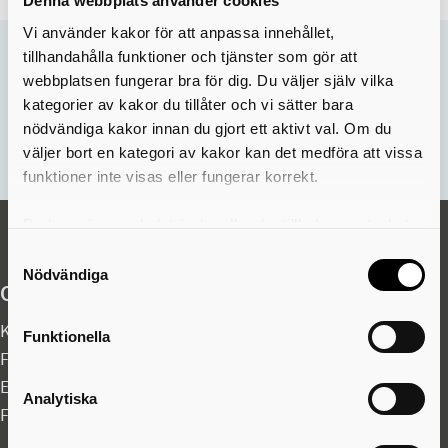
Denna webbplats använder cookies
Vi använder kakor för att anpassa innehållet,
tillhandahålla funktioner och tjänster som gör att
Sidan uppdaterades:
12 mar 2026
webbplatsen fungerar bra för dig. Du väljer själv vilka
Hjälpte informationen på den här sidan dig?
kategorier av kakor du tillåter och vi sätter bara
nödvändiga kakor innan du gjort ett aktivt val. Om du
Nej
Ja
väljer bort en kategori av kakor kan det medföra att vissa
funktioner inte visas eller fungerar korrekt.
Du kan när som helst ändra eller dra tillbaka samtycket
för vilka kakor du tillåter. Det görs på vår sida om
Samtyckesval
användning av kakor som du hittar längst ner på sidan
Nödvändiga
Organisationsuppgifter
Kontaktcenter:
0500-49 80 00
Funktionella
Felanmälan akuta fel dygnet runt:
0500-49 97 00
E-post:
skovdekommun@skovde.se
Analytiska
Fax: 0500-41 49 60