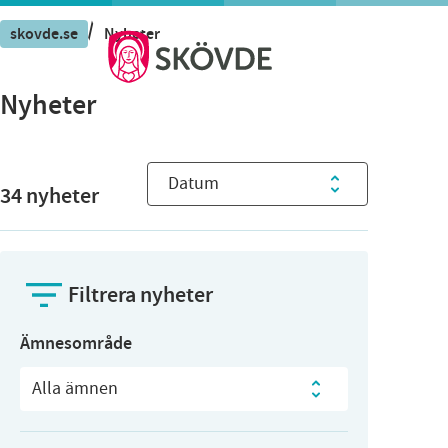
/
skovde.se
Nyheter
Nyheter
Sortera nyheter
34
nyheter
Filtrera nyheter
Ämnesområde