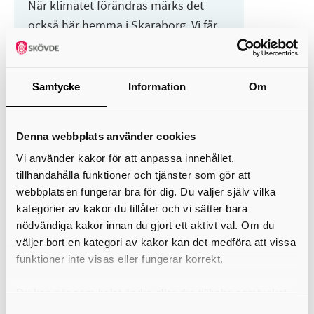
När klimatet förändras märks det
också här hemma i Skaraborg. Vi får
fler skyfall, längre torrperioder och
större påfrestningar på både natur
och samh...
Samtycke
Information
Om
Bygga, bo och leva hållbart
Denna webbplats använder cookies
Vi använder kakor för att anpassa innehållet,
tillhandahålla funktioner och tjänster som gör att
webbplatsen fungerar bra för dig. Du väljer själv vilka
kategorier av kakor du tillåter och vi sätter bara
nödvändiga kakor innan du gjort ett aktivt val. Om du
väljer bort en kategori av kakor kan det medföra att vissa
funktioner inte visas eller fungerar korrekt.
Du kan när som helst ändra eller dra tillbaka samtycket
Pizza- och demokratikvällar
för vilka kakor du tillåter. Det görs på vår sida om