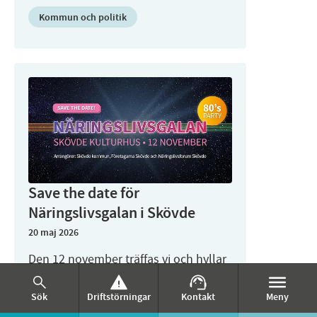
Kommun och politik
Save the date för
Näringslivsgalan i Skövde
20 maj 2026
Den 12 november träffas vi och hyllar
det lokala näringslivet på årets
Sök
Driftstörningar
Kontakt
Meny
Näringslivsgala i Skövde.