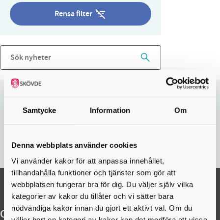
Rensa filter
Sidan uppdaterades:
18 jun 2026
Samtycke
Information
Om
Hjälpte informationen på den här sidan dig?
Nej
Ja
Denna webbplats använder cookies
Vi använder kakor för att anpassa innehållet,
tillhandahålla funktioner och tjänster som gör att
webbplatsen fungerar bra för dig. Du väljer själv vilka
kategorier av kakor du tillåter och vi sätter bara
nödvändiga kakor innan du gjort ett aktivt val. Om du
Organisationsuppgifter
väljer bort en kategori av kakor kan det medföra att vissa