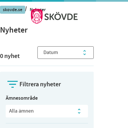
/
skovde.se
Nyheter
Nyheter
Sortera nyheter
0
nyhet
Filtrera nyheter
Ämnesområde