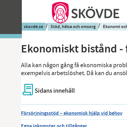
/
/
skovde.se
Stöd, hälsa och omsorg
Ekonomi och
Ekonomiskt bistånd - 
Alla kan någon gång få ekonomiska problem
exempelvis arbetslöshet. Då kan du ansök
Sidans innehåll
Försörjningsstöd – ekonomisk hjälp vid behov
Egna inkomster och tillgångar