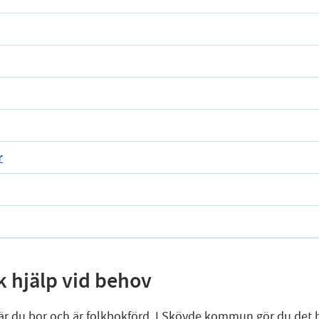
r
 hjälp vid behov
r du bor och är folkbokförd. I Skövde kommun gör du det h