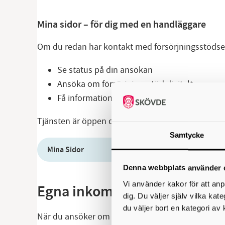
Mina sidor – för dig med en handläggare
Om du redan har kontakt med försörjningsstödsenh
Se status på din ansökan
Ansöka om försörjningsstöd digitalt
Få information om beslut och utbetalningar
Tjänsten är öppen dygnet runt och du loggar in 
Samtycke
Mina Sidor
Denna webbplats använder 
Vi använder kakor för att anp
Egna inkomster och tillgånga
dig. Du väljer själv vilka kat
du väljer bort en kategori av 
När du ansöker om försörjningsstöd gör vi en berä