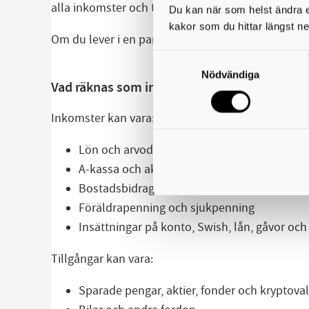
alla inkomster och tillgångar du har.
Du kan när som helst ändra el
kakor som du hittar längst ne
Om du lever i en parrelation eller familj måste ni
Samtyckesval
Nödvändiga
Vad räknas som inkomster och tillgångar?
Inkomster kan vara:
Lön och arvoden
A-kassa och aktivitetsstöd
Bostadsbidrag och barnbidrag
Föräldrapenning och sjukpenning
Insättningar på konto, Swish, lån, gåvor och
Tillgångar kan vara:
Sparade pengar, aktier, fonder och kryptova