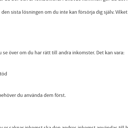
ra den sista lösningen om du inte kan försörja dig själv. Vil
e över om du har rätt till andra inkomster. Det kan vara:
stöd
behöver du använda dem först.
v er saknar inkomst ska den andres inkomst användas till bå