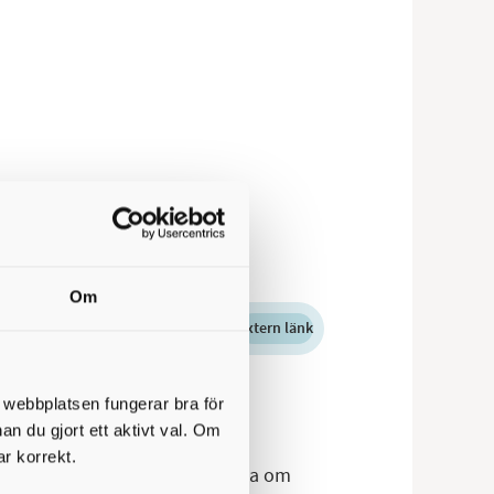
are.
Om
extern länk
t webbplatsen fungerar bra för
nan du gjort ett aktivt val. Om
ar korrekt.
 ska bli rätt behöver du berätta om