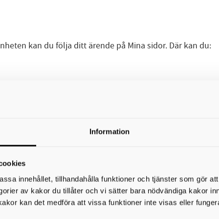
eten kan du följa ditt ärende på Mina sidor. Där kan du:
med BankID. Om du har frågor kan du kontakta din handlägg
Information
cookies
assa innehållet, tillhandahålla funktioner och tjänster som gör at
r
egorier av kakor du tillåter och vi sätter bara nödvändiga kakor in
kakor kan det medföra att vissa funktioner inte visas eller funger
kning av dina inkomster och tillgångar. För att beräkningen