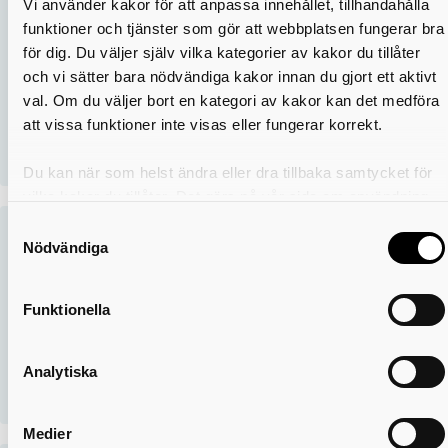
Vi använder kakor för att anpassa innehållet, tillhandahålla
Hjälp med hemmafix Fixar-Malte
funktioner och tjänster som gör att webbplatsen fungerar bra
för dig. Du väljer själv vilka kategorier av kakor du tillåter
Du som är över 65 år kan få hjälp av Fixar-Malte med
och vi sätter bara nödvändiga kakor innan du gjort ett aktivt
enklare uppgifter i hemmet som kan innebära en
val. Om du väljer bort en kategori av kakor kan det medföra
fallrisk. Tjänsten är till för att förebygga olyckor och
att vissa funktioner inte visas eller fungerar korrekt.
underlätta vardagen,...
Du kan när som helst ändra eller dra tillbaka samtycket för
vilka kakor du tillåter. Det görs på vår sida om användning
av kakor som du hittar längst ner på sidan
Samtyckesval
Smarta hemmet Ekedal – teknik som
Nödvändiga
gör vardagen enklare
Vi har en visningslägenhet på Ekedals äldrecentrum
Funktionella
där du kan se hur teknik och hjälpmedel kan göra
vardagen enklare. Syftet är att öka livskvalitet och
Analytiska
självständighet för dig...
Medier