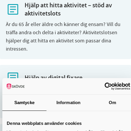
Hjälp att hitta aktivitet – stöd av
aktivitetslots
Är du 65 år eller äldre och känner dig ensam? Vill du
träffa andra och delta i aktiviteter? Aktivitetslotsen
hjälper dig att hitta en aktivitet som passar dina
intressen.
Hjälp av digital fixare
Vill du bli tryggare och mer självsäker med digitala
verktyg, teknik och appar? Våra digitala fixare finns
Samtycke
Information
Om
här för att guida dig på ett enkelt och lärorikt sätt.
Denna webbplats använder cookies