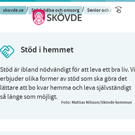
/
/
/
skovde.se
Stöd, hälsa och omsorg
Senior och äldre
St
Stöd i hemmet
Stöd är ibland nödvändigt för att leva ett bra liv. Vi
erbjuder olika former av stöd som ska göra det
lättare att bo kvar hemma och leva självständigt
så länge som möjligt.
Foto:
Mattias Nilsson/Skövde kommun