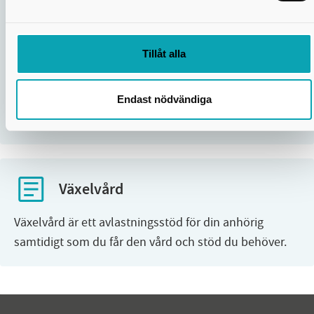
Stöd med hjälp av välfärdsteknik
Tillåt alla
Välfärdsteknik är digitala och tekniska lösningar som
stödjer människor i vardagen och höjer livskvaliteten.
Vi använder välfärdsteknik för att ge dig ökad
Endast nödvändiga
trygghet,...
Växelvård
Växelvård är ett avlastningsstöd för din anhörig
samtidigt som du får den vård och stöd du behöver.