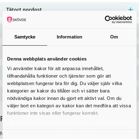
Tätort nordost
Tätort nordväst
Samtycke
Information
Om
Tätort sydost
Denna webbplats använder cookies
Vi använder kakor för att anpassa innehållet,
Tätort sydväst
tillhandahålla funktioner och tjänster som gör att
webbplatsen fungerar bra för dig. Du väljer själv vilka
kategorier av kakor du tillåter och vi sätter bara
Utförare i Värsås
nödvändiga kakor innan du gjort ett aktivt val. Om du
väljer bort en kategori av kakor kan det medföra att vissa
funktioner inte visas eller fungerar korrekt.
Presentation av utförare
Du kan när som helst ändra eller dra tillbaka samtycket
Nedan presenteras alla utförare.
för vilka kakor du tillåter. Det görs på vår sida om
Samtyckesval