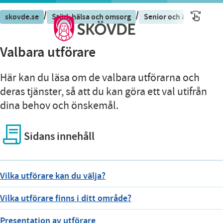
/
/
/
skovde.se
Stöd, hälsa och omsorg
Senior och äldre
St
Valbara utförare
Här kan du läsa om de valbara utförarna och
deras tjänster, så att du kan göra ett val utifrån
dina behov och önskemål.
Sidans innehåll
Vilka utförare kan du välja?
Vilka utförare finns i ditt område?
Presentation av utförare