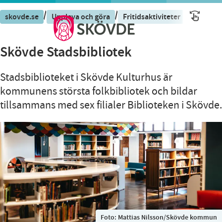
/
/
/
skovde.se
Uppleva och göra
Fritidsaktiviteter
Skövde 
Skövde Stadsbibliotek
Stadsbiblioteket i Skövde Kulturhus är
kommunens största folkbibliotek och bildar
tillsammans med sex filialer Biblioteken i Skövde.
Foto:
Mattias Nilsson/Skövde kommun