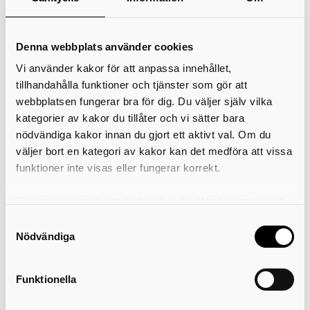
11:00
-
18:00
Mån 3 aug
Denna webbplats använder cookies
11:00
-
18:00
Tis 4 aug
Vi använder kakor för att anpassa innehållet,
11:00
-
18:00
Ons 5 aug
tillhandahålla funktioner och tjänster som gör att
webbplatsen fungerar bra för dig. Du väljer själv vilka
11:00
-
18:00
Tors 6 aug
kategorier av kakor du tillåter och vi sätter bara
nödvändiga kakor innan du gjort ett aktivt val. Om du
11:00
-
18:00
Fre 7 aug
väljer bort en kategori av kakor kan det medföra att vissa
12:00
-
16:00
Lör 8 aug
funktioner inte visas eller fungerar korrekt.
Stängt
Sön 9 aug
Du kan när som helst ändra eller dra tillbaka samtycket
för vilka kakor du tillåter. Det görs på vår sida om
Samtyckesval
användning av kakor som du hittar längst ner på sidan
Nödvändiga
Kommande datum
Funktionella
Kontaktuppgifter