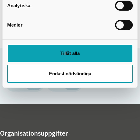
Analytiska
Skövde Stadsbibliotek
stadsbiblioteket@skovde.se
Medier
0500-49 80 70
Tillåt alla
Sidan uppdaterades:
14 mar 2025
Hjälpte informationen på den här sidan dig?
Endast nödvändiga
Nej
Ja
Organisationsuppgifter