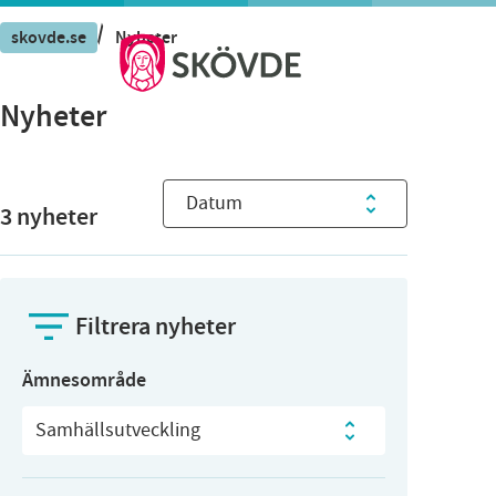
/
skovde.se
Nyheter
Nyheter
Sortera nyheter
3
nyheter
Filtrera nyheter
Ämnesområde