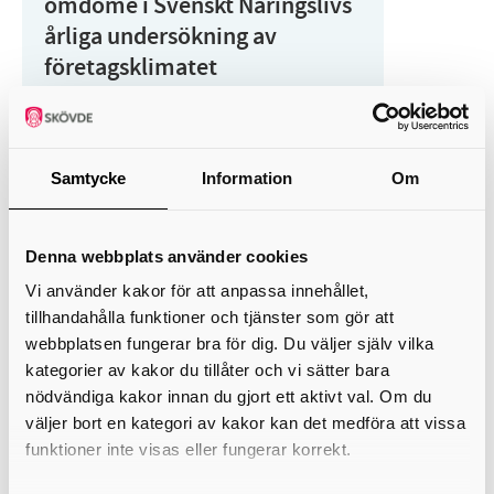
omdöme i Svenskt Näringslivs
årliga undersökning av
företagsklimatet
28 maj 2026
Skövde förbättrar sig i sitt samlade
omdöme när 162 företag av 400
Samtycke
Information
Om
tillfrågade (43 procent svarsfrekvens)
har svarat på Svenskt Näringslivs
Denna webbplats använder cookies
årliga und...
Vi använder kakor för att anpassa innehållet,
tillhandahålla funktioner och tjänster som gör att
Näringsliv, företag och förening
webbplatsen fungerar bra för dig. Du väljer själv vilka
kategorier av kakor du tillåter och vi sätter bara
Samhällsutveckling
nödvändiga kakor innan du gjort ett aktivt val. Om du
väljer bort en kategori av kakor kan det medföra att vissa
funktioner inte visas eller fungerar korrekt.